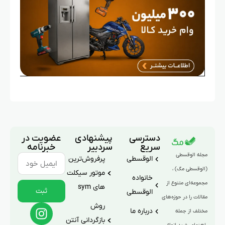
دسترسی
پیشنهادی
عضویت در
سریع
سردبیر
خبرنامه
مجله الوقسطی
الوقسطی
پرفروش‌ترین
(الوقسطی مگ) ،
موتور سیکلت
خانواده
مجموعه‌ای متنوع از
های sym
ثبت
الوقسطی
مقالات را در حوزه‌های
روش
درباره ما
مختلف از جمله
بازگردانی آنتن