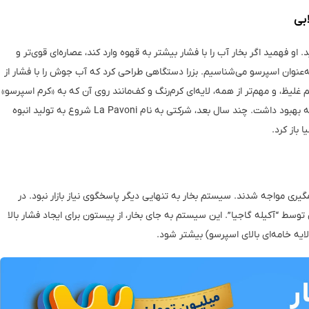
بی
ید. او فهمید اگر بخار آب را با فشار بیشتر به قهوه وارد کند، عصاره‌ای قوی‌تر و
 به‌عنوان اسپرسو می‌شناسیم. بزرا دستگاهی طراحی کرد که آب جوش را با فشار از
 غلیظ، و مهم‌تر از همه، لایه‌ای کرم‌رنگ و کف‌مانند روی آن که به «کرم اسپرسو»
معروف است. اما مثل هر اختراع بزرگی، این دستگاه هم نیاز به بهبود داشت. چند سال بعد، شرکتی به نام La Pavoni شروع به تولید انبوه
 باز کرد.
 فنی چشمگیری مواجه شدند. سیستم بخار به تنهایی دیگر پاسخگوی نیاز بازار نبود. در
نی توسط “آکیله گاجیا”. این سیستم به جای بخار، از پیستون برای ایجاد فشار بالا
ایه خامه‌ای بالای اسپرسو) بیشتر شود.