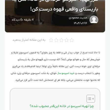
باریستای واقعی قهوه درست کن!
حدیث محمودی
4 دقیقه
0 دیدگاه
۱۴۰۴/۰۲/۱۶
به این مقاله امتیاز بدهید
تا حالا شده صبح از خواب بیدار شی و فقط یه چیز بخوای؟ یه فنجون اسپرسوی غلیظ و
خوش‌عطر که حال و هواتو عوض کنه؟ اگه دوست داری قهوه‌تو مثل یه باریستای
حرفه‌ای توی خونه درست کنی، این مقاله دقیقاً برای توئه! اینجا قدم‌به‌قدم یاد می‌گیری
چطور با انتخاب درست و
خرید اسپرسو ساز
خونگی، یه شات اسپرسوی حرفه‌ای بزنی؛ شاتی
که نه‌تنها خودت عاشقش می‌شی، بلکه هر کی امتحانش کنه تحت تأثیر قرار می‌گیره.
چرا تهیه اسپرسو در خانه این‌قدر محبوب شده؟