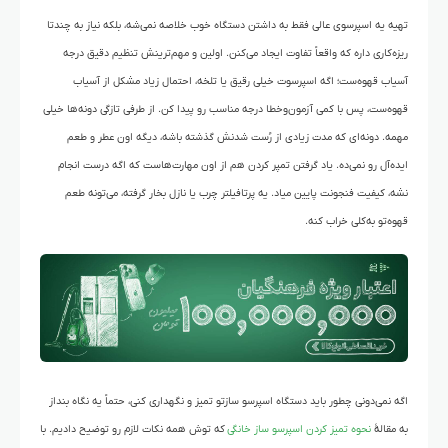
تهیه یه اسپرسوی عالی فقط به داشتن دستگاه خوب خلاصه نمی‌شه، بلکه نیاز به چندتا
ریزه‌کاری داره که واقعاً تفاوت ایجاد می‌کنن. اولین و مهم‌ترینش تنظیم دقیق درجه
آسیاب قهوه‌ست؛ اگه اسپرسوت خیلی رقیق یا تلخه، احتمال زیاد مشکل از آسیاب
قهوه‌ست، پس با کمی آزمون‌وخطا درجه مناسب رو پیدا کن. از طرفی تازگی دونه‌ها خیلی
مهمه. دونه‌ای که مدت زیادی از رُست شدنش گذشته باشه، دیگه اون عطر و طعم
ایده‌آل رو نمی‌ده. یاد گرفتن تمپر کردن هم از اون مهارت‌هاست که اگه درست انجام
نشه، کیفیت فنجونت پایین میاد. یه پرتافیلتر چرب یا نازل بخار گرفته، می‌تونه طعم
قهوه‌تو به‌کلی خراب کنه.
اگه نمی‌دونی چطور باید دستگاه اسپرسو سازتو تمیز و نگهداری کنی، حتماً یه نگاه بنداز
به مقالهٔ
نحوه تمیز کردن اسپرسو ساز خانگی
که توش همه نکات لازم رو توضیح دادیم. با