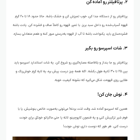
۲. پرتافیلتر رو آماده کن
پرتافیلتر رو از دستگاه جدا کن، خوب تمیزش کن و خشک باشه. حالا حدود ۱۸ تا ۲۰ گرم
قهوه آسیاب‌شده رو داخل سبد بریز. با تمپر، قهوه رو کاملاً صاف و فشرده کن. یادت باشه
فشرده‌سازی باید یکنواخت باشه تا آب از قهوه به‌درستی عبور کنه و طعم متعادلی بسازه.
۳. شات اسپرسو رو بگیر
پرتافیلتر رو جا بنداز و بلافاصله عصاره‌گیری رو شروع کن. یه شات استاندارد اسپرسو باید
بین ۲۵ تا ۳۰ ثانیه طول بکشه. اگه همه چیز درست پیش بره، یه لایه کِرِم خوش‌رنگ و
طلایی روی قهوه‌ت شکل می‌گیره که نشونه کیفیت خوبه.
۴. نوش جان کن!
همین که اسپرسو آماده شد، وقت لذت بردنه! می‌تونی به‌صورت خالص بنوشیش، یا با
فوم شیر ترکیبش کنی و یه فنجون کاپوچینو، لاته یا حتی ماکیاتو خونگی برای خودت
درست کنی. هر طور که دوست داری، نوش جونت!