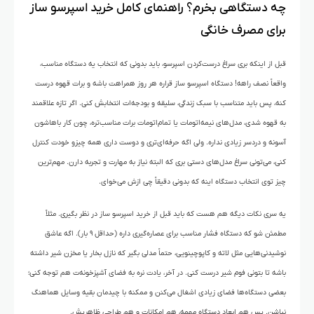
چه دستگاهی بخرم؟ راهنمای کامل خرید اسپرسو ساز
برای مصرف خانگی
قبل از اینکه بری سراغ درست‌کردن اسپرسو، باید بدونی که انتخاب یه دستگاه مناسب،
واقعاً نصف راهه! دستگاه اسپرسو ساز قراره هر روز همراهت باشه و برات قهوه درست
کنه، پس باید متناسب با سبک زندگی، سلیقه‌ و بودجه‌ات انتخابش کنی. اگر تازه علاقمند
به قهوه شدی، مدل‌های نیمه‌اتومات یا تمام‌اتومات برات مناسب‌تره، چون کار باهاشون
آسونه و دردسر زیادی نداره. ولی اگه حرفه‌ای‌تری و دوست داری همه چیزو خودت کنترل
کنی، می‌تونی سراغ مدل‌های دستی بری که البته نیاز به مهارت و تجربه دارن. مهم‌ترین
چیز توی انتخاب دستگاه اینه که بدونی دقیقاً چی ازش می‌خوای.
یه سری نکات دیگه هم هست که باید قبل از خرید اسپرسو ساز در نظر بگیری. مثلاً
مطمئن شو که دستگاه فشار مناسب برای عصاره‌گیری داره (حداقل ۹ بار). اگه عاشق
نوشیدنی‌هایی مثل لاته و کاپوچینویی، حتماً مدلی بگیر که نازل بخار یا مخزن شیر داشته
باشه تا بتونی فوم شیر درست کنی. در آخر، یادت نره به فضای آشپزخونه‌ت هم توجه کنی؛
بعضی دستگاه‌ها فضای زیادی اشغال می‌کنن و ممکنه با چیدمان بقیه وسایل هماهنگ
نباشن. پس هم ابعاد دستگاه مهمه، هم امکانات و هم طراحی ظاهریش.