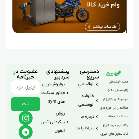
دسترسی
پیشنهادی
عضویت در
سریع
سردبیر
خبرنامه
مجله الوقسطی
الوقسطی
پرفروش‌ترین
(الوقسطی مگ) ،
موتور سیکلت
خانواده
مجموعه‌ای متنوع از
های sym
ثبت
الوقسطی
مقالات را در حوزه‌های
روش
درباره ما
مختلف از جمله
بازگردانی آنتن
راهنمای خرید انواع
ارتباط با ما
آیفون
کالا، تحلیل‌های خبری،