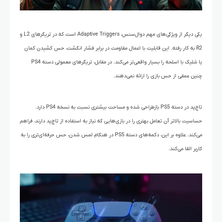
یکی دیگر از ویژگی‌های مهم دوال‌سنس، Adaptive Triggers است که در تریگرهای L2 و
R2 به کار رفته. این قابلیت با اعمال مقاومت در برابر فشار انگشت، حس کشیدن کمان
یا شلیک با اسلحه را بسیار واقعی‌تر می‌کند. در مقابل، تریگرهای معمولی دسته PS4
چنین عمقی از حس بازی را ارائه نمی‌دهند.
تاچ‌پد در دسته PS5 بازطراحی شده و مساحت بیشتری نسبت به نسخه PS4 دارد.
حساسیت بالاتر آن تعامل بهتری را در بازی‌هایی که نیاز به استفاده از تاچ‌پد دارند، فراهم
می‌کند. علاوه بر این، دکمه‌های دسته PS5 در هنگام لمس شدن، حس حرفه‌ای‌تری را به
کاربر القا می‌کند.