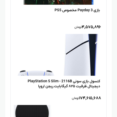
بازی Payday 3 مخصوص PS5
۴,۵۷۵,۸۹۶
تومان
کنسول بازی سونی PlayStation 5 Slim - 2116B
دیجیتال ظرفیت ۸۲۵ گیگابایت ریجن اروپا
۱۷۴,۶۱۵,۶۸۸
تومان