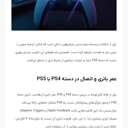
یکی از امکانات برجسته دوال‌سنس، میکروفون داخلی است که امکان ارتباط صوتی را
بدون نیاز به هدست فراهم کرده است. همچنین بلندگوهای آن، کیفیت صدای بهتری
نسبت به دسته PS4 دارند و جزئیات بیشتری از محیط بازی را منتقل می‌کنند.
عمر باتری و اتصال در دسته PS4 با PS5
یکی از نقاط قابل‌توجه در بررسی دسته PS4 و PS5، عمر باتری آن‌هاست. باتری دسته
PS5 با وجود ویژگی‌های پیشرفته‌تر، نسبت به PS4 عملکرد متفاوتی ارائه می‌دهد.
دوال‌سنس، به دلیل قابلیت‌هایی مانند Haptic Feedback و Adaptive Triggers،
مصرف انرژی بیشتری دارد. با این حال، ظرفیت باتری آن نسبت به دوال‌شاک ۴ افزایش
یافته است تا مدت زمان بیشتری بتوانید از آن استفاده کنید.