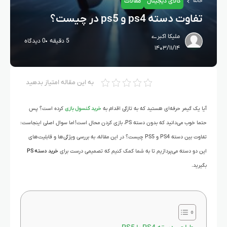
کالای دیجیتال
مقالات
خانه
تفاوت دسته ps4 و ps5 در چیست؟
ملیکا اکبرے
5 دقیقه
0 دیدگاه
۱۴۰۳/۱۱/۱۴
به این مقاله امتیاز بدهید
آیا یک گیمر حرفه‌ای هستید که به تازگی اقدام به
خرید کنسول بازی
کرده است؟ پس
حتما خوب می‌دانید که بدون دسته PS، بازی کردن محال است! اما سوال اصلی اینجاست:
تفاوت بین دسته PS4 و PS5 چیست؟ در این مقاله، به بررسی ویژگی‌ها و قابلیت‌های
این دو دسته می‌پردازیم تا به شما کمک کنیم که تصمیمی درست برای
خرید دسته PS
بگیرید.