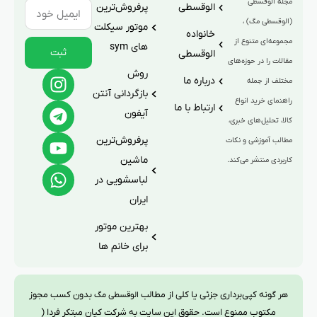
مجله الوقسطی
الوقسطی
پرفروش‌ترین
(الوقسطی مگ) ،
موتور سیکلت
خانواده
مجموعه‌ای متنوع از
های sym
ثبت
الوقسطی
مقالات را در حوزه‌های
روش
درباره ما
مختلف از جمله
بازگردانی آنتن
راهنمای خرید انواع
ارتباط با ما
آیفون
کالا، تحلیل‌های خبری،
پرفروش‌ترین
مطالب آموزشی و نکات
ماشین
کاربردی منتشر می‌کند.
لباسشویی در
ایران
بهترین موتور
برای خانم ها
هر گونه کپی‌برداری جزئی یا کلی از مطالب
بدون کسب مجوز
الوقسطی مگ
مکتوب ممنوع است. حقوق این سایت به شرکت کیان مبتکر فردا (