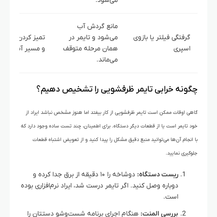
می‌شود.
مانع گردش آب
گرفتگی فیلتر یا بازوی
می‌شود و تایمر در
تمیز کردن فیلتر، 
اسپری
همان مرحله متوقف
و مسیر آب.
می‌ماند.
چگونه خرابی تایمر ظرفشویی را تشخیص دهیم؟
گاهی اوقات ممکن است تایمر ظرفشویی از کار بیفتد اما هنوز مشخص نباشد ایراد از
خود تایمر است یا از قطعات دیگر دستگاه. برای اطمینان، چند تست ساده وجود دارد که
با انجام آن‌ها می‌توانید منبع دقیق مشکل را پیدا کنید و از تعویض اشتباه قطعات
جلوگیری نمایید.
ریست دستگاه:
دوشاخه را ۱۰ دقیقه از برق جدا کرده و
دوباره وصل کنید. اگر تایمر درست شد، ایراد نرم‌افزاری بوده
است.
بررسی المنت:
هنگام اجرای برنامه شست‌وشو دستتان را