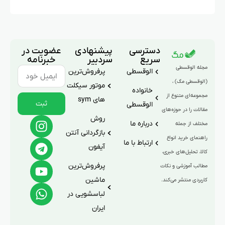
دسترسی
پیشنهادی
عضویت در
سریع
سردبیر
خبرنامه
مجله الوقسطی
الوقسطی
پرفروش‌ترین
(الوقسطی مگ) ،
موتور سیکلت
خانواده
مجموعه‌ای متنوع از
های sym
ثبت
الوقسطی
مقالات را در حوزه‌های
روش
درباره ما
مختلف از جمله
بازگردانی آنتن
راهنمای خرید انواع
ارتباط با ما
آیفون
کالا، تحلیل‌های خبری،
پرفروش‌ترین
مطالب آموزشی و نکات
ماشین
کاربردی منتشر می‌کند.
لباسشویی در
ایران