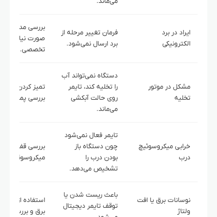
می‌ماند.
بررسی مدار برد و 
ایراد در برد
فرمان تغییر مرحله از
صورت نیاز تعمیر
الکترونیکی
برد ارسال نمی‌شود.
تخصصی.
دستگاه نمی‌تواند آب
مشکل در موتور
را تخلیه کند، تایمر
تمیز کردن فیلتر 
تخلیه
روی حالت آبکشی
بررسی پمپ تخلیه
می‌ماند.
تایمر فعال نمی‌شود
خرابی میکروسوئیچ
چون دستگاه باز
بررسی قفل و
درب
بودن درب را
میکروسوئیچ درب
تشخیص می‌دهد.
باعث ریست شدن یا
نوسانات برق یا افت
استفاده از محافظ
توقف تایمر دیجیتال
ولتاژ
برق و بررسی پریز