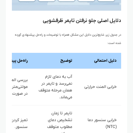
دلایل اصلی جلو نرفتن تایمر ظرفشویی
در جدول زیر، شایع‌ترین دلایل این مشکل همراه با توضیحات و راه‌حل پیشنهادی آورده
شده است:
دلیل احتمالی
توضیح
راه‌حل پیشنهادی
آب به دمای لازم
بررسی المنت با
نمی‌رسد و تایمر در
خرابی المنت حرارتی
مولتی‌متر و تعو
همان مرحله متوقف
در صورت خرابی.
می‌ماند.
تایمر تا زمان
خرابی سنسور دما
تشخیص دمای
تمیز کردن یا تع
(NTC)
مطلوب متوقف
سنسور.