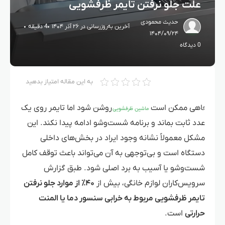
علت جلو نرفتن تایمر ظرفشویی
حدیث محمودی
آخرین به‌روزرسانی در ۲۶ آذر ۱۴۰۴
4 دقیقه
۱۴۰۴/۰۹/۲۴
0 دیدگاه
به این مقاله امتیاز بدهید
اهی ممکن است
روشن شود اما تایمر روی یک
گ
ماشین ظرفشویی
عدد ثابت بماند و برنامه شست‌وشو ادامه پیدا نکند. این
مشکل معمولاً نشانه وجود ایراد در بخش‌های داخلی
دستگاه است و بی‌توجهی به آن می‌تواند باعث توقف کامل
شست‌وشو یا آسیب به برد اصلی شود.
طبق گزارش
سرویس‌کاران لوازم خانگی، بیش از
۴۰٪ از موارد جلو نرفتن
تایمر ظرفشویی مربوط به خرابی سنسور دما یا المنت
حرارتی
است.