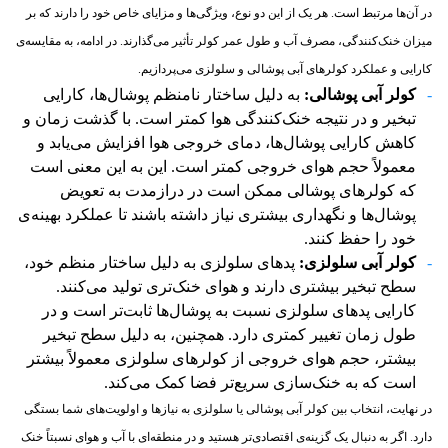
در آن‌ها مرتبط است. هر یک از این دو نوع، ویژگی‌ها و مزایای خاص خود را دارند که بر
میزان خنک‌کنندگی، مصرف آب و طول عمر کولر تأثیر می‌گذارند. در ادامه، به مقایسه‌ی
کارایی و عملکرد کولرهای آبی پوشالی و سلولزی می‌پردازیم.
کولر آبی پوشالی:
به دلیل ساختار نامنظم پوشال‌ها، کارایی
تبخیر و در نتیجه خنک‌کنندگی هوا کمتر است. با گذشت زمان و
کاهش کارایی پوشال‌ها، دمای خروجی هوا افزایش می‌یابد و
معمولاً حجم هوای خروجی کمتر است. این به این معنی است
که کولرهای پوشالی ممکن است در درازمدت به تعویض
پوشال‌ها و نگهداری بیشتری نیاز داشته باشند تا عملکرد بهینه‌ی
خود را حفظ کنند.
کولر آبی سلولزی:
پدهای سلولزی به دلیل ساختار منظم خود،
سطح تبخیر بیشتری دارند و هوای خنک‌تری تولید می‌کنند.
کارایی پدهای سلولزی نسبت به پوشال‌ها ثابت‌تر است و در
طول زمان تغییر کمتری دارد. همچنین، به دلیل سطح تبخیر
بیشتر، حجم هوای خروجی از کولرهای سلولزی معمولاً بیشتر
است که به خنک‌سازی سریع‌تر فضا کمک می‌کند.
در نهایت، انتخاب بین کولر آبی پوشالی یا سلولزی به نیازها و اولویت‌های شما بستگی
دارد. اگر به دنبال یک گزینه‌ی اقتصادی‌تر هستید و در منطقه‌ای با آب و هوای نسبتاً خنک