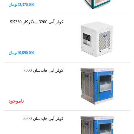
42,370,000
تومان
کولر آبی 3200 سنگرکار SK330
20,890,000
تومان
کولر آبی هایدسان 7500
ناموجود
کولر آبی هایدسان 5500