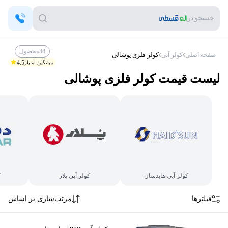
جستجو در
34
محصول
صفحه اصلی
کولر آبی
کولر فلزی پوشالی
4.5
میانگین امتیاز
لیست قیمت
کولر فلزی پوشالی
کولر آبی هایدسان
کولر آبی پلار
ک
فیلترها
مرتب‌سازی بر اساس