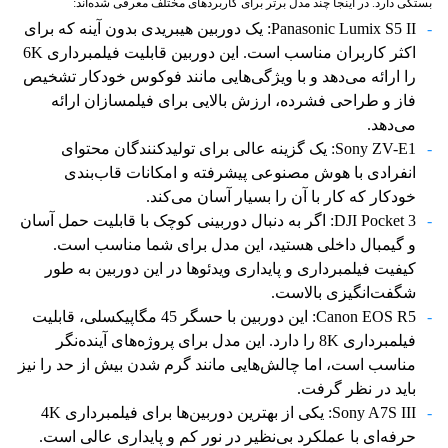
بستگی دارد. در اینجا چند مدل برتر برای کاربردهای مختلف معرفی شده‌اند:
Panasonic Lumix S5 II: یک دوربین هیبریدی بدون آینه که برای
اکثر کاربران مناسب است. این دوربین قابلیت فیلمبرداری 6K
را ارائه می‌دهد و با ویژگی‌هایی مانند فوکوس خودکار تشخیص
فاز و طراحی فشرده، ارزش بالایی برای فیلمسازان ارائه
می‌دهد.
Sony ZV-E1: یک گزینه عالی برای تولیدکنندگان محتوای
انفرادی با هوش مصنوعی پیشرفته و امکانات قاب‌بندی
خودکار که کار با آن را بسیار آسان می‌کند.
DJI Pocket 3: اگر به دنبال دوربینی کوچک با قابلیت حمل آسان
و گیمبال داخلی هستید، این مدل برای شما مناسب است.
کیفیت فیلمبرداری و پایداری ویدئوها در این دوربین به طور
شگفت‌انگیزی بالاست.
Canon EOS R5: این دوربین با حسگر 45 مگاپیکسلی، قابلیت
فیلمبرداری 8K را دارد. این مدل برای پروژه‌های آینده‌نگر
مناسب است، اما چالش‌هایی مانند گرم شدن بیش از حد را نیز
باید در نظر گرفت.
Sony A7S III: یکی از بهترین دوربین‌ها برای فیلمبرداری 4K
حرفه‌ای با عملکرد بی‌نظیر در نور کم و پایداری عالی است.