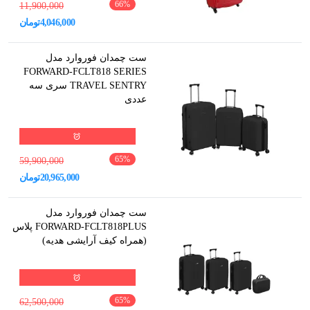
66
%
11,900,000
4,046,000
تومان
ست چمدان فوروارد مدل
FORWARD-FCLT818 SERIES
TRAVEL SENTRY سری سه
عددی
65
%
59,900,000
20,965,000
تومان
ست چمدان فوروارد مدل
FORWARD-FCLT818PLUS پلاس
(همراه کیف آرایشی هدیه)
65
%
62,500,000