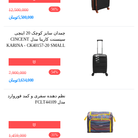
56
%
12,500,000
5,500,000
تومان
چمدان سایز کوچک 20 اینچی
سینسنت کارینا مدل CINCENT
KARINA - CK40157-20 SMALL
54
%
7,900,000
3,634,000
تومان
نظم دهنده سفری و کمد فوروارد
مدل FCLT44109
31
%
1,459,000