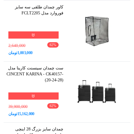
کاور چمدان طلقی سه سایز
فوروارد مدل FCLT2205
62
%
2,640,000
1,003,000
تومان
ست چمدان سینسنت کارینا مدل
CINCENT KARINA - CK40157-
(20-24-28)
62
%
39,900,000
15,162,000
تومان
چمدان سایز بزرگ 28 اینچی