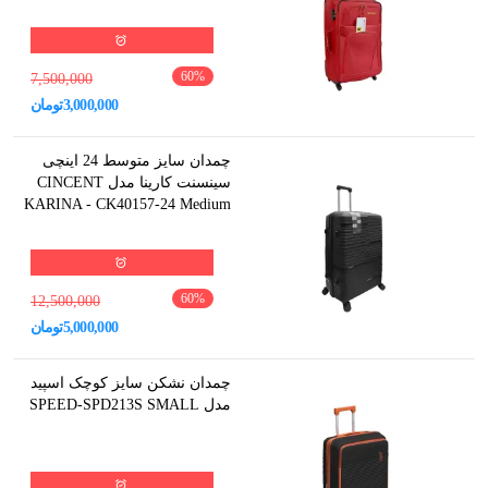
60
%
7,500,000
3,000,000
تومان
چمدان سایز متوسط 24 اینچی
سینسنت کارینا مدل CINCENT
KARINA - CK40157-24 Medium
60
%
12,500,000
5,000,000
تومان
چمدان نشکن سایز کوچک اسپید
مدل SPEED-SPD213S SMALL