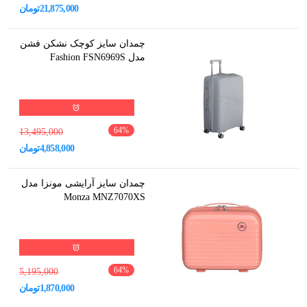
21,875,000
تومان
چمدان سایز کوچک نشکن فشن
مدل Fashion FSN6969S
64
%
13,495,000
4,858,000
تومان
چمدان سایز آرایشی مونزا مدل
Monza MNZ7070XS
64
%
5,195,000
1,870,000
تومان