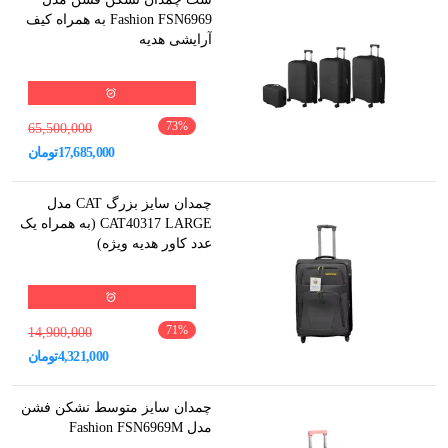
Fashion FSN6969 به همراه کیف
آرایشی هدیه
73
%
65,500,000
17,685,000
تومان
چمدان سایز بزرگ CAT مدل
CAT40317 LARGE (به همراه یک
عدد کاور هدیه ویژه)
71
%
14,900,000
4,321,000
تومان
چمدان سایز متوسط نشکن فشن
مدل Fashion FSN6969M