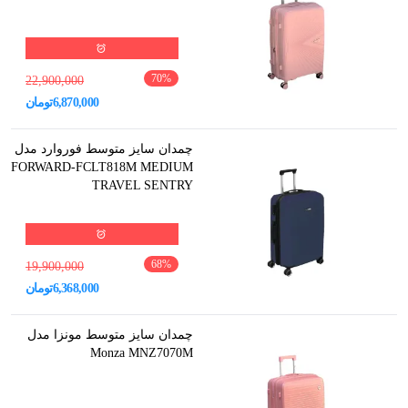
70
%
22,900,000
6,870,000
تومان
چمدان سایز متوسط فوروارد مدل
FORWARD-FCLT818M MEDIUM
TRAVEL SENTRY
68
%
19,900,000
6,368,000
تومان
چمدان سایز متوسط مونزا مدل
Monza MNZ7070M