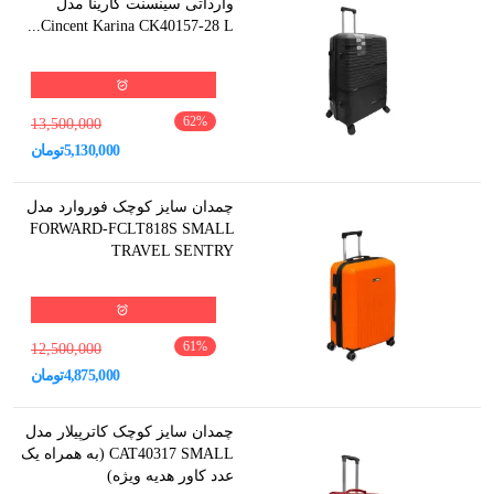
وارداتی سینسنت کارینا مدل
Cincent Karina CK40157-28 L...
62
%
13,500,000
5,130,000
تومان
چمدان سایز کوچک فوروارد مدل
FORWARD-FCLT818S SMALL
TRAVEL SENTRY
61
%
12,500,000
4,875,000
تومان
چمدان سایز کوچک کاترپیلار مدل
CAT40317 SMALL (به همراه یک
عدد کاور هدیه ویژه)