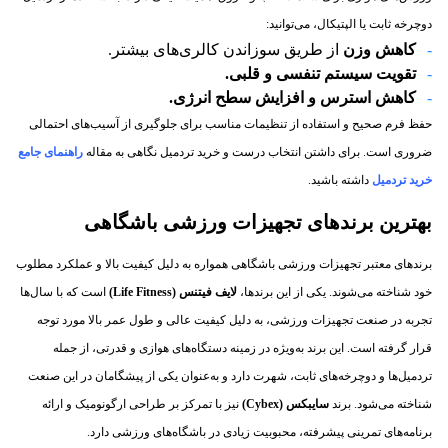
دوچرخه ثابت یا الپتیکال، می‌توانید:
کاهش وزن
از طریق سوزاندن کالری‌های بیشتر.
تقویت سیستم تنفسی و قلبی
.
کاهش استرس و افزایش سطح انرژی
.
حفظ فرم صحیح و استفاده از تنظیمات مناسب برای جلوگیری از آسیب‌های احتمالی
ضروری است. برای داشتن انتخاب درست و خرید تردمیل نگاهی به مقاله
راهنمای جامع
خرید تردمیل
داشته باشید.
بهترین برندهای تجهیزات ورزشی باشگاهی
برندهای معتبر تجهیزات ورزشی باشگاهی همواره به دلیل کیفیت بالا و عملکرد مطلوب
خود شناخته می‌شوند. یکی از این برندها،
لایف فیتنس
(Life Fitness)
است که با سال‌ها
تجربه در صنعت تجهیزات ورزشی، به دلیل کیفیت عالی و طول عمر بالا مورد توجه
قرار گرفته است. این برند به‌ویژه در زمینه دستگاه‌های هوازی و قدرتی، از جمله
تردمیل‌ها و دوچرخه‌های ثابت، شهرت دارد و به‌عنوان یکی از پیشگامان در این صنعت
شناخته می‌شود. برند
سایبکس
(Cybex)
نیز با تمرکز بر طراحی ارگونومیک و ارائه
برنامه‌های تمرینی پیشرفته، محبوبیت زیادی در باشگاه‌های ورزشی دارد.