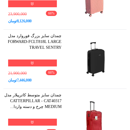
66
%
23,900,000
8,126,000
تومان
چمدان سایز بزرگ فوروارد مدل
FORWARD-FCLT818L LARGE
TRAVEL SENTRY
66
%
21,900,000
7,446,000
تومان
چمدان سایز متوسط کاترپیلار مدل
CATTERPILLAR - CAT40317
MEDIUM چرخ و دسته واردا...