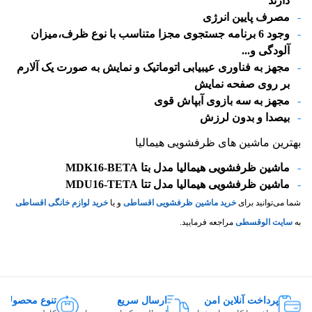
دارند
مصرف پایین انرژی
وجود 6 برنامه جستجوی مجزا متناسب با نوع ظرف،میزان
آلودگی و...
مجهز به فناوری عیبیابی اتوماتیک و نمایش به صورت یک آلارم
بر روی صفحه نمایش
مجهز به سه بازوی آبپاش قوی
بیصدا و بدون لرزش
بهترین ماشین های ظرفشویی هیمالیا
ماشین ظرفشویی هیمالیا مدل بتا MDK16-BETA
ماشین ظرفشویی هیمالیا مدل تتا MDU16-TETA
شما می‌توانید برای
خرید ماشین ظرفشویی اقساطی
و یا
خرید لوازم خانگی اقساطی
به
سایت الوقسطی
مراجعه فرمایید.
پرداخت آنلاین امن
ارسال سریع
تنوع محصولات