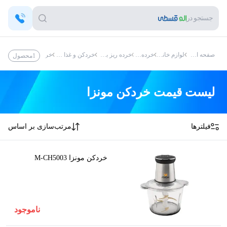
جستجو در
صفحه اصلی
لوازم خانگی
خرده ریز
خرده ریز برقی
خردکن و غذا ساز
خردکن
خردکن مونزا
1
محصول
لیست قیمت
خردکن مونزا
فیلترها
مرتب‌سازی بر اساس
ﺧﺮدکن مونزا M-CH5003
ناموجود