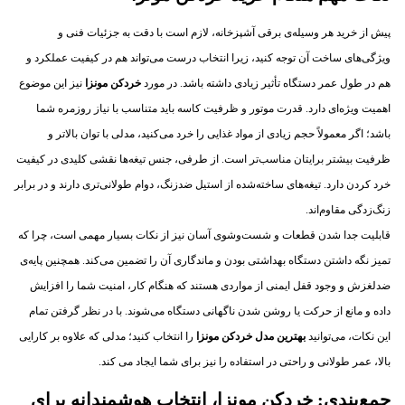
پیش از خرید هر وسیله‌ی برقی آشپزخانه، لازم است با دقت به جزئیات فنی و
ویژگی‌های ساخت آن توجه کنید، زیرا انتخاب درست می‌تواند هم در کیفیت عملکرد و
هم در طول عمر دستگاه تأثیر زیادی داشته باشد. در مورد
خردکن مونزا
نیز این موضوع
اهمیت ویژه‌ای دارد. قدرت موتور و ظرفیت کاسه باید متناسب با نیاز روزمره شما
باشد؛ اگر معمولاً حجم زیادی از مواد غذایی را خرد می‌کنید، مدلی با توان بالاتر و
ظرفیت بیشتر برایتان مناسب‌تر است. از طرفی، جنس تیغه‌ها نقشی کلیدی در کیفیت
خرد کردن دارد. تیغه‌های ساخته‌شده از استیل ضدزنگ، دوام طولانی‌تری دارند و در برابر
زنگ‌زدگی مقاوم‌اند.
قابلیت جدا شدن قطعات و شست‌وشوی آسان نیز از نکات بسیار مهمی است، چرا که
تمیز نگه داشتن دستگاه بهداشتی بودن و ماندگاری آن را تضمین می‌کند. همچنین پایه‌ی
ضدلغزش و وجود قفل ایمنی از مواردی هستند که هنگام کار، امنیت شما را افزایش
داده و مانع از حرکت یا روشن شدن ناگهانی دستگاه می‌شوند. با در نظر گرفتن تمام
این نکات، می‌توانید
بهترین مدل خردکن مونزا
را انتخاب کنید؛ مدلی که علاوه بر کارایی
بالا، عمر طولانی و راحتی در استفاده را نیز برای شما ایجاد می کند.
جمع‌بندی: خردکن مونزا، انتخاب هوشمندانه برای