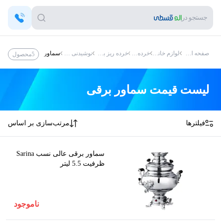
جستجو در
صفحه اصلی
لوازم خانگی
خرده ریز
خرده ریز برقی
نوشیدنی ساز
سماور برقی
5
محصول
لیست قیمت
سماور برقی
فیلترها
مرتب‌سازی بر اساس
سماور برقی عالی نسب Sarina
ظرفیت 5.5 لیتر
ناموجود