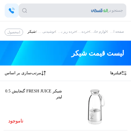
جستجو در
صفحه اصلی
لوازم خانگی
خرده ریز
خرده ریز برقی
نوشیدنی ساز
شیکر
1
محصول
لیست قیمت
شیکر
فیلترها
مرتب‌سازی بر اساس
شیکر FRESH JUICE گنجایش 0.5
لیتر
ناموجود