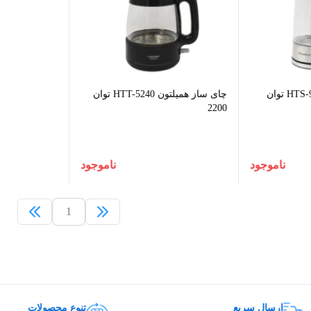
چای ساز همیلتون HTS-998 توان
چای ساز همیلتون HTT-5240 توان
2200
ناموجود
ناموجود
1
ارسال سریع
تنوع محصولات