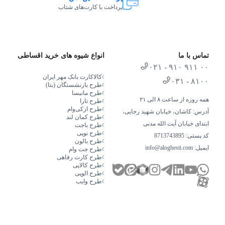
پرداخت با کارت‌های شتاب
تماس با ما
انواع شیوه های خرید اقساطی
۰۲۱ - ۹۱۰ ۹۱۱ ۰۰
کالاکارت بانک مهر ایران
۰۳۱ - ۸۱۰۰
طرح بازنشستگان (بتا)
طرح مانیسا
همه روزه از ساعت ۸ الی ۲۱
طرح تارا
طرح از‌کی‌وام
آدرس: کاشان، خیابان شهید رجایی،
طرح کمان لند
ابتدای خیابان آیت الله مدنی
طرح باجت
طرح نوپی
کد پستی: 8713743895
طرح بالون
ایمیل:
info@aloghesti.com
طرح جت وام
طرح کارت رفاهی
طرح کالاپی
طرح الوپی
طرح وایب