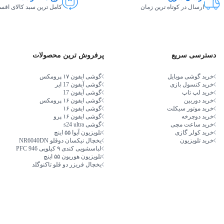
ارسال در کوتاه ترین زمان
کامل ترین سبد کالای اق
دسترسی سریع
پرفروش ترین محصولات
خرید گوشی موبایل
گوشی ایفون ۱۷ پرومکس
خرید کنسول بازی
گوشی آیفون 17 ایر
خرید لپ تاپ
گوشی آیفون 17
خرید دوربین
گوشی ایفون ۱۶ پرومکس
خرید موتور سیکلت
گوشی ایفون ۱۶
خرید دوچرخه
گوشی ایفون ۱۶ پرو
خرید ساعت مچی
گوشی s24 ultra
خرید کولر گازی
تلویزیون آیوا ۵۵ اینچ
خرید تلویزیون
یخچال نیکسان دوقلو NR6040DN
لباسشویی کندی ۹ کیلویی PFC 946
تلویزیون هوریون ۵۵ اینچ
یخچال فریزر دو قلو تاکنوگلد