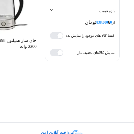
بازه قیمت
تومان
از
0
تا
838,000
فقط کالا های موجود را نمایش بده
کمترین
بیشترین
2200 وات
minPrice
نمایش کالاهای تخفیف دار
تومان
از
maxPrice
تومان
تا
اعمال قیمت
پرداخت آنلاین امن