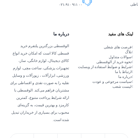
ساطی
۰۲۱-۹۱۰ ۹۱۱ ۰۰
لینک های مفید
درباره ما
الوقسطی بزرگترین پلتفرم خرید
فرصت های شغلی
بلاگ
قسطی کالا است که امکان خرید انواع
سوالات متداول
کالای دیجیتال، لوازم خانگی، ساز،
نحوه خرید از الوقسطی
شرایط و ضوابط استفاده از وبسایت
تجهیزات پزشکی، ساعت مچی، لوازم
ارتباط با ما
ورزشی، ابزارآلات ، زیورآلات و وسایل
درباره ما
سیاست مرجوعی و عودت
نقلیه را به صورت نقدی و اقساطی برای
لیست شعب
مشتریان فراهم می‌کند. الوقسطی با
ارائه شرایط پرداخت متنوع، کمترین
کارمزد و بهترین قیمت، به گزینه‌ای
محبوب برای بسیاری از خریداران تبدیل
شده است.