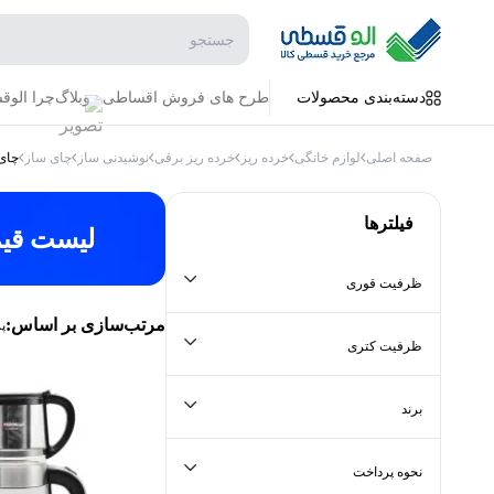
جستجو در فروشگاه
دسته‌بندی محصولات
طرح های فروش اقساطی
وبلاگ
چرا الو
صفحه اصلی
لوازم خانگی
خرده ریز
خرده ریز برقی
نوشیدنی ساز
چای ساز
چای
فیلترها
لیست قی
ظرفیت قوری
جستجو در ظرفیت قوری
مرتب‌سازی بر اساس:
پ
ظرفیت کتری
جستجو در ظرفیت کتری
برند
جستجو در برند
نحوه پرداخت