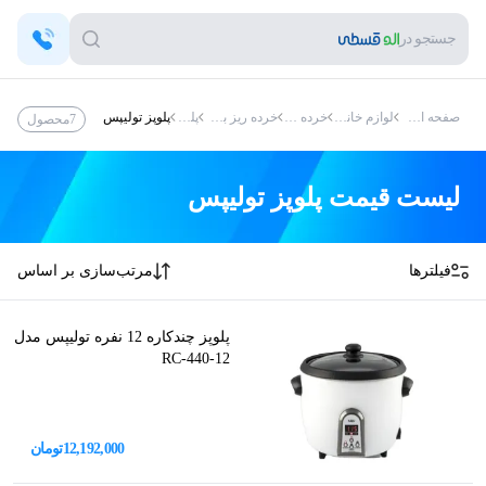
جستجو در
صفحه اصلی
لوازم خانگی
خرده ریز
خرده ریز برقی
پلوپز
پلوپز تولیپس
7
محصول
لیست قیمت
پلوپز تولیپس
فیلترها
مرتب‌سازی بر اساس
پلوپز چندکاره 12 نفره تولیپس مدل
RC-440-12
12,192,000
تومان