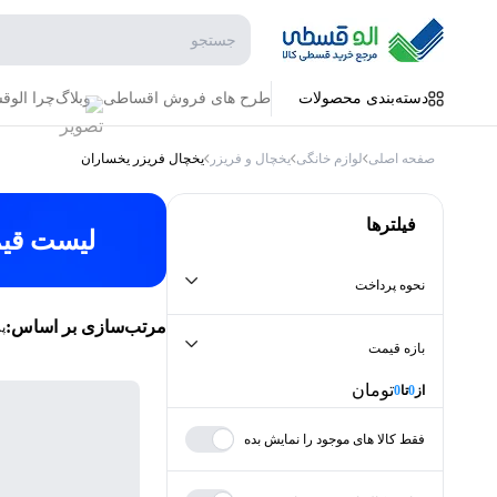
جستجو در فروشگاه
دسته‌بندی محصولات
طرح های فروش اقساطی
وبلاگ
چرا الو
صفحه اصلی
لوازم خانگی
یخچال و فریزر
یخچال فریزر یخساران
فیلترها
لیست قی
نحوه پرداخت
مرتب‌سازی بر اساس:
پ
بازه قیمت
تومان
از
0
تا
0
فقط کالا های موجود را نمایش بده
کمترین
بیشترین