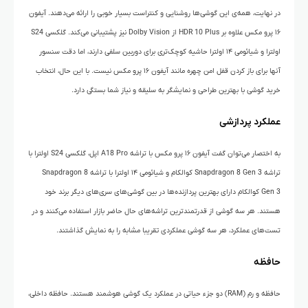
در نهایت، همه‌ی این گوشی‌ها روشنایی و کنتراست بسیار خوبی را ارائه می‌دهند. آیفون
۱۶ پرو مکس علاوه بر HDR 10 Plus از Dolby Vision نیز پشتیبانی می‌کند. گلکسی S24
اولترا و شیائومی ۱۴ اولترا حاشیه کوچک‌تری برای دوربین سلفی دارند، اما دقت سنسور
آنها برای باز کردن قفل امن چهره مانند آیفون ۱۶ پرو مکس نیست. با این حال، انتخاب
خرید گوشی با بهترین طراحی و نمایشگر به سلیقه و نیاز شما بستگی دارد.
عملکرد پردازشی
به اختصار می‌توان گفت آیفون ۱۶ پرو مکس با تراشه A18 Pro اپل، گلکسی S24 اولترا با
تراشه Snapdragon 8 Gen 3 کوالکام و شیائومی ۱۴ اولترا با تراشه Snapdragon 8
Gen 3 کوالکام دارای بهترین پردازنده‌ها در بین گوشی‌های سری‌های دیگر برند خود
هستند. هر سه گوشی از قدرتمندترین تراشه‌های حال حاضر بازار استفاده می‌کنند و در
تست‌های عملکرد، هر سه گوشی عملکردی تقریبا مشابه را به نمایش گذاشتند.
حافظه
حافظه و رم (RAM) دو جزء حیاتی در عملکرد یک گوشی هوشمند هستند. حافظه داخلی،