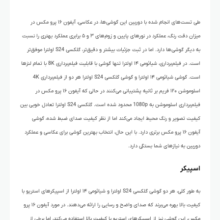
طی تست‌های انجام شده با دوربین این گوشی‌ها، در عکاسی، آیفون ۱۶ پرو مکس در
میزان دقت رنگ، عملکرد در نورهای پایین و زوم‌های ۳ و ۵ برابری عملکرد بهتری را نسبت
به دیگر گوشی‌ها دارد. اما در ثبت جزئیات بیشتر و دقیق‌تر، گلکسی S24 اولترا موفق‌تر
است. در فیلم‌برداری، شیائومی ۱۴ اولترا تنها گوشی با قابلیت فیلم‌برداری 8K با تمام لنزها
است. گوشی شیائومی ۱۴ اولترا و گوشی گلکسی S24 اولترا هر دو از فیلم‌برداری 4K
اسلوموشن ۱۲۰ فریم بر ثانیه پشتیبانی می‌کنند در حالی که آیفون ۱۶ پرو مکس در
فیلم‌برداری اسلوموشن به 1080p محدود شده است. گلکسی S24 اولترا تعادل خوبی بین
کیفیت تصویر و رنگ محیط ایجاد می‌کند اما از نظر کیفیت صدای ضبط شده، گوشی
آیفون ۱۶ پرو مکس برتری دارد. با این حال، انتخاب بهترین گوشی برای عکاسی و عملکرد
دوربین به نیازهای شما بستگی دارد.
اسپیکر
به طور کلی، هر دو گوشی گلکسی S24 اولترا و شیائومی ۱۴ اولترا از اسپیکرهای استریو با
کیفیت بالا بهره می‌برند که صدای واضح و رسایی را ارائه می‌دهند. در مورد آیفون ۱۶ پرو
مکس، این گوشی نیز از اسپیکرهای استریو با کیفیت بالا استفاده می‌کند، اما برخی از