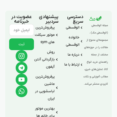
دسترسی
پیشنهادی
عضویت در
سریع
سردبیر
خبرنامه
مجله الوقسطی
الوقسطی
پرفروش‌ترین
(الوقسطی مگ) ،
موتور سیکلت
خانواده
مجموعه‌ای متنوع از
های sym
ثبت
الوقسطی
مقالات را در حوزه‌های
روش
درباره ما
مختلف از جمله
بازگردانی آنتن
راهنمای خرید انواع
ارتباط با ما
آیفون
کالا، تحلیل‌های خبری،
پرفروش‌ترین
مطالب آموزشی و نکات
ماشین
کاربردی منتشر می‌کند.
لباسشویی در
ایران
بهترین موتور
برای خانم ها