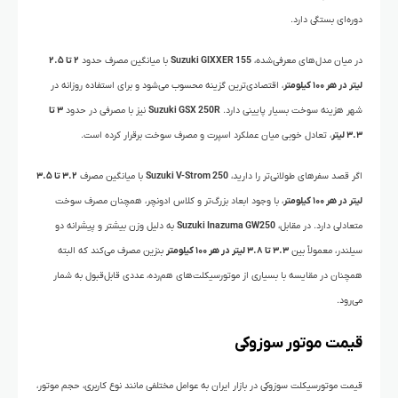
دوره‌ای بستگی دارد.
در میان مدل‌های معرفی‌شده،
Suzuki GIXXER 155
با میانگین مصرف حدود
۲ تا ۲.۵
لیتر در هر ۱۰۰ کیلومتر
، اقتصادی‌ترین گزینه محسوب می‌شود و برای استفاده روزانه در
شهر هزینه سوخت بسیار پایینی دارد.
Suzuki GSX 250R
نیز با مصرفی در حدود
۳ تا
۳.۳ لیتر
، تعادل خوبی میان عملکرد اسپرت و مصرف سوخت برقرار کرده است.
اگر قصد سفرهای طولانی‌تر را دارید،
Suzuki V-Strom 250
با میانگین مصرف
۳.۲ تا ۳.۵
لیتر در هر ۱۰۰ کیلومتر
، با وجود ابعاد بزرگ‌تر و کلاس ادونچر، همچنان مصرف سوخت
متعادلی دارد. در مقابل،
Suzuki Inazuma GW250
به دلیل وزن بیشتر و پیشرانه دو
سیلندر، معمولاً بین
۳.۳ تا ۳.۸ لیتر در هر ۱۰۰ کیلومتر
بنزین مصرف می‌کند که البته
همچنان در مقایسه با بسیاری از موتورسیکلت‌های هم‌رده، عددی قابل‌قبول به شمار
می‌رود.
قیمت موتور سوزوکی
قیمت موتورسیکلت سوزوکی
در بازار ایران به عوامل مختلفی مانند نوع کاربری، حجم موتور،