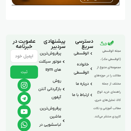
دسترسی
پیشنهادی
عضویت در
سریع
سردبیر
خبرنامه
مجله الوقسطی
الوقسطی
پرفروش‌ترین
(الوقسطی مگ) ،
موتور سیکلت
خانواده
مجموعه‌ای متنوع از
های sym
ثبت
الوقسطی
مقالات را در حوزه‌های
روش
درباره ما
مختلف از جمله
بازگردانی آنتن
راهنمای خرید انواع
ارتباط با ما
آیفون
کالا، تحلیل‌های خبری،
پرفروش‌ترین
مطالب آموزشی و نکات
ماشین
کاربردی منتشر می‌کند.
لباسشویی در