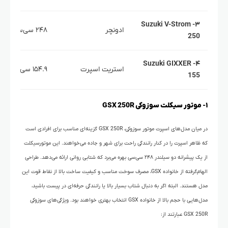
۳- Suzuki V-Strom
ادونچر
۲۴۸ سی‌سی
250
۴- Suzuki GIXXER
استریت اسپرت
۱۵۴.۹ سی‌سی
155
۱- موتور سیکلت سوزوکی GSX 250R
در میان مدل‌های اسپرت موتور سوزوکی، GSX 250R گزینه‌ای مناسب برای افرادی است
که ظاهر اسپرت را در کنار رانندگی راحت برای شهر و جاده می‌خواهند. این موتورسیکلت
از یک پیشرانه دو سیلندر ۲۴۸ سی‌سی بهره می‌برد که شتابی روانی ارائه می‌دهد. طراحی
الهام‌گرفته از خانواده GSX، مصرف سوخت مناسب و کیفیت ساخت بالا از نقاط قوت این
مدل هستند. البته اگر به دنبال شتاب بسیار بالا یا رانندگی حرفه‌ای در پیست باشید،
مدل‌هایی با حجم بالا از خانواده GSX انتخاب بهتری خواهند بود. ویژگی‌های سوزوکی
GSX 250R عبارتند از: