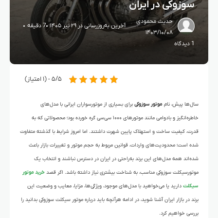
سوزوکی در ایران
حدیث محمودی
آخرین به‌روزرسانی در ۲۹ تیر ۱۴۰۵
7 دقیقه
۱۴۰۳/۱۰/۰۸
1 دیدگاه
۵/۵ - (۱ امتیاز)
سال‌ها پیش، نام
موتور سوزوکی
برای بسیاری از موتورسواران ایرانی با مدل‌های
خاطره‌انگیز و بادوامی مانند موتورهای ۱۰۰۰ سی‌سی گره خورده بود؛ محصولاتی که به
قدرت، کیفیت ساخت و استهلاک پایین شهرت داشتند. اما امروز شرایط با گذشته متفاوت
شده است؛ محدودیت‌های واردات، قوانین مربوط به حجم موتور و تغییرات بازار باعث
شده‌اند همه مدل‌های این برند به‌راحتی در ایران در دسترس نباشند و انتخاب یک
موتورسیکلت سوزوکی مناسب، به شناخت بیشتری نیاز داشته باشد. اگر قصد
خرید موتور
سیکلت
دارید یا می‌خواهید با مدل‌های موجود، ویژگی‌ها، مزایا، معایب و وضعیت این
برند در بازار ایران آشنا شوید، در ادامه هرآنچه باید درباره موتور سیکلت سوزوکی بدانید را
بررسی خواهیم کرد.