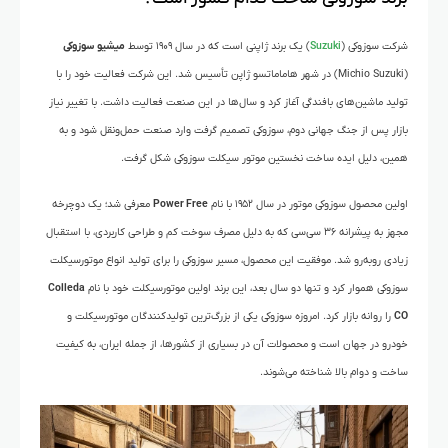
شرکت سوزوکی (
Suzuki
) یک برند ژاپنی است که در سال ۱۹۰۹ توسط
میشیو سوزوکی
(Michio Suzuki) در شهر هاماماتسو ژاپن تأسیس شد. این شرکت فعالیت خود را با
تولید ماشین‌های بافندگی آغاز کرد و سال‌ها در این صنعت فعالیت داشت. با تغییر نیاز
بازار پس از جنگ جهانی دوم، سوزوکی تصمیم گرفت وارد صنعت حمل‌ونقل شود و به
همین، دلیل ایده ساخت نخستین موتور سیکلت سوزوکی شکل گرفت.
اولین محصول سوزوکی موتور در سال ۱۹۵۲ با نام
Power Free
معرفی شد؛ یک دوچرخه
مجهز به پیشرانه ۳۶ سی‌سی که به دلیل مصرف سوخت کم و طراحی کاربردی، با استقبال
زیادی روبه‌رو شد. موفقیت این محصول، مسیر سوزوکی را برای تولید انواع موتورسیکلت
سوزوکی هموار کرد و تنها دو سال بعد، این برند اولین موتورسیکلت خود با نام
Colleda
CO
را روانه بازار کرد. امروزه سوزوکی یکی از بزرگ‌ترین تولیدکنندگان موتورسیکلت و
خودرو در جهان است و محصولات آن در بسیاری از کشورها، از جمله ایران، به کیفیت
ساخت و دوام بالا شناخته می‌شوند.