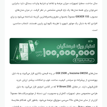
سال ساخت، سطح تجهیزات، میزان عرضه و تقاضا و شرایط واردات بستگی دارد؛ بنابراین
نمی‌توان برای همه مدل‌ها یک بازه قیمتی مشخص در نظر گرفت. در میان مدل‌های
محبوب،
GIXXER 155
معمولاً به‌عنوان مقرون‌به‌صرفه‌ترین گزینه شناخته می‌شود و برای
افرادی که به دنبال یک موتور شهری با هزینه نگهداری پایین هستند، انتخاب مناسبی
است.
مدل‌های
Inazuma GW250
و
GSX 250R
در رده قیمتی بالاتری قرار می‌گیرند و به دلیل
بهره‌مندی از پیشرانه دو سیلندر، کیفیت ساخت خوب و امکانات بیشتر، ارزش خرید
قابل‌قبولی دارند. در مقابل،
V-Strom 250
که در کلاس ادونچر قرار می‌گیرد، به دلیل
طراحی مخصوص سفر، تجهیزات کامل‌تر و محبوبیت این دسته از موتورسیکلت‌ها، معمولاً
گران‌تر از سایر مدل‌های ۲۵۰ سی‌سی سوزوکی عرضه می‌شود. به‌طور کلی، هنگام مقایسه
قیمت
موتور سوزوکی
بهتر است علاوه بر هزینه خرید، مواردی مانند دسترسی به قطعات،