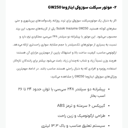
۲- موتور سیکلت سوزوکی اینازوما GW250
اگر به دنبال یک موتورسیکلت سوزوکی برای تردد روزانه، رفت‌وآمدهای بین‌شهری و حتی
سفرهای کوتاه هستید، Suzuki Inazuma GW250 یکی از گزینه‌های محبوب این برند
محسوب می‌شود. این موتور با پیشرانه دو سیلندر ۲۴۸ سی‌سی، عملکردی نرم دارد و
نسبت به بسیاری از موتورهای تک‌سیلندر با حجم مشابه
، سواری راحت‌تری ارائه می‌دهد.
ارگونومی مناسب، کیفیت ساخت بالا و استهلاک پایین از مهم‌ترین مزایای آن هستند؛
هرچند وزن نسبتاً زیاد و شتاب نه‌چندان زیاد، باعث می‌شود بیشتر برای رانندگان تازه‌کار،
استفاده روزمره و افرادی که به دنبال راحتی هستند مناسب باشد. در ادامه، مهم‌ترین
ویژگی‌های سوزوکی اینازوما GW250 را مشاهده می‌کنید:
پیشرانه دو سیلندر ۲۴۸ سی‌سی با توان حدود ۲۴ تا ۲۶
اسب بخار
گیربکس ۶ سرعته و ترمز ABS
طراحی ارگونومیک و زین راحت
سیستم تعلیق مناسب و باک ۱۳.۳ لیتری