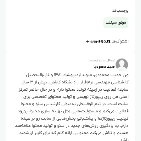
Suzuki GIXXER 155 و Suzuki Inazuma GW250 به دلیل
برچسب‌ها:
قدرت متعادل، هندلینگ مناسب و سواری نرم، گزینه‌های
مناسب‌تری برای افراد مبتدی نسبت به مدل‌های اسپرت و
موتور سیکلت
پرقدرت سوزوکی هستند.
اشتراک‌ها:
ارسال شده توسط
حدیث محمودی
من حدیث محمودی، متولد اردیبهشت ۱۳۸۱ و فارغ‌التحصیل
کارشناسی مهندسی نرم‌افزار از دانشگاه کاشان. بیش از ۳ سال
سابقه فعالیت در زمینه تولید محتوا دارم و در حال حاضر تمرکز
اصلی من روی ریپورتاژ نویسی و تولید محتوای تخصصی برای
سایت است. در تیم الوقسطی به‌عنوان کارشناس سئو و محتوا
فعالیت می‌کنم و مسئولیت‌هایی مثل بهینه سازی محتوا، بهبود
کیفیت ریپورتاژها و پشتیبانی بخش‌هایی از سایت رو بر عهده
دارم. به یادگیری روش‌های جدید در سئو و تولید محتوا علاقه‌مند
هستم و تلاش می‌کنم محتوایی ارائه کنم که برای کاربر ارزشمند
باشد.