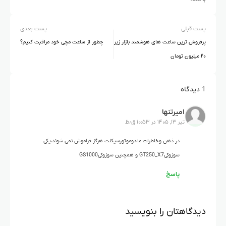
پست قبلی
پست بعدی
پرفروش ترین ساعت های هوشمند بازار زیر
چطور از ساعت مچی خود مراقبت کنیم؟
۲۰ میلیون تومان
1 دیدگاه
امیرتنها
تیر ۱۳, ۱۴۰۵ در ۱۰:۵۳ ق٫ظ
در ذهن وخاطرات ما،دوموتورسیکلت هرگز فراموش نمی شوند،یکی
سوزوکیGT250_X7 و همچنین سوزوکیGS1000
پاسخ
دیدگاهتان را بنویسید