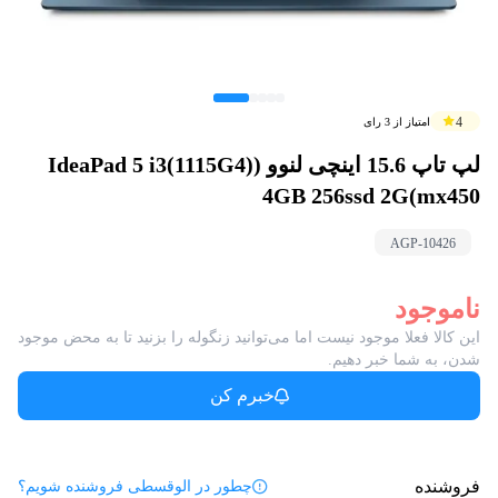
4
امتیاز از
3
رای
لپ تاپ 15.6 اینچی لنوو (IdeaPad 5 i3(1115G4)
4GB 256ssd 2G(mx450
AGP-
10426
ناموجود
این کالا فعلا موجود نیست اما می‌توانید زنگوله را بزنید تا به محض موجود
شدن، به شما خبر دهیم.
خبرم کن
فروشنده
چطور در الوقسطی فروشنده شویم؟