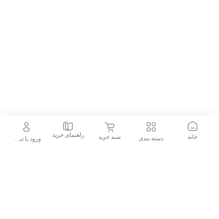
بدون سیستم عامل
سیستم عامل
بدنه
1700 گرم
وزن
IPS
نوع پنل صفحه نمایش
خاکستری
رنگ
راهنمای خرید
خانه
سبد خرید
دسته بندی
ورود یا ثبت نام
جستجو در فروشگاه
35.6*23.31*1.79 سانتی‌متر
ابعاد
سایر مشخصات
جستجوهای محبوب
گوشی موبایل سامسونگ Galaxy S24 FE ظرفیت 256 گیگابایت و رم 8 گیگابایت - ویتنام
پشتیبانی از چند لمس به