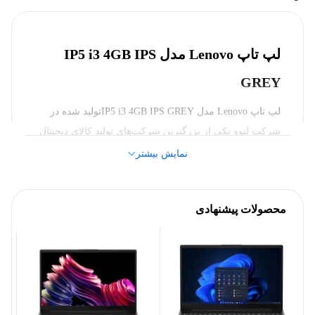
لنوو (Lenovo)
برند
لپ تاپ Lenovo مدل IP5 i3 4GB IPS
پردازنده
GREY
1115G4
مدل پردازنده
لپ تاپ Lenovo مدل IP5 i3 4GB IPS GREYتولید شده در
شرکت لنوو یکی از بزرگترین شرکت‌های تولید کالای دیجیتال.
3.0تا4.1 گیگا هرتز
فرکانس پایه
این مدل از لپ‌تاپ دارای سری پردازنده CORE I3 بوده با 6
نمایش بیشتر
مگابایت حافظه کش و 4 مگابایت حافظه رم که نوع حافظه
4.2 GHz
فرکانس افزایشی
رم DDR4 می‌باشد. شما می‌توانید از این لپ‌تاپ برای انجام
محصولات پیشنهادی
کارهای روزمره خود استفاده کنید. اگر برای انجام کارهای
Core i3
سری پردازنده
گرافیکی با حجم بالا یا ویرایش ویدیو و عکس یک سیستم لازم
دارید پیشنهاد ما این است که از لپ‌تاپ مدل لپ تاپ Lenovo
Intel
سازنده پردازنده
مدل IP5 i3 4GB IPS GREY
که لینک خرید این محصول برای
شما گذاشته شده است استفاده کنید.
6مگابایت
حافظه کش