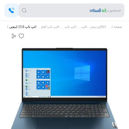
جستجو در
صفحه اصلی
کالای دیجیتال
لپ تاپ
لپ تاپ لنوو
لپ تاپ Ideapad
لپ تاپ 15.6 اینچی لنوو (IdeaPad 5 i3(1115G4) 4GB 256ssd 2G(mx450