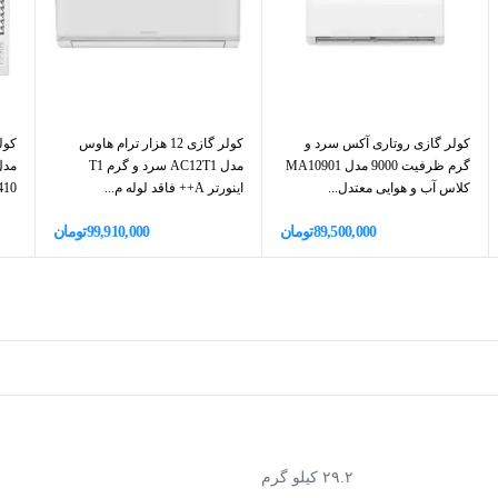
کولر گازی روتاری آکس سرد و
کولر گازی 12 هزار ترام هاوس
گرم ظرفیت 9000 مدل MA10901
مدل AC12T1 سرد و گرم T1
کلاس آب و هوایی معتدل...
اینورتر A++ فاقد لوله م...
R410، گرید 
89,500,000
تومان
99,910,000
تومان
۲۹.۲ کیلو گرم