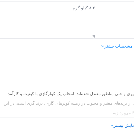
۸.۲ کیلو گرم
B
 مشخصات بیشتر
R۴۱۰A
اسپلیت
روتاری,
T1
 و حتی مناطق معتدل شده‌اند. انتخاب یک کولرگازی با کیفیت و کارآمد
ی از برندهای معتبر و محبوب در زمینه کولرهای گازی، برند گری است. در این
سرمایش/گرمایش
معتدل
مایش بیشتر
کولرگازی گری مدل یونیت S4'matic-P12H1/t1 یک دستگاه سرمایشی و گرمایشی با ظرفیت 12000 بی‌تی‌یو است که برای استفاده در فضاهای
20 تا 30 متر