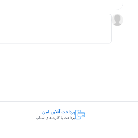
همچنین، نگهداری از این دستگاه نیز به دلیل دسترسی آسان به ف
شستشو و تعویض هستند که این امر به حفظ عملکرد بهینه دستگا
نتیجه‌گیری
کولرگازی گری مدل یونیت 1/t1
سرمایش و گرمایش در فضاهای کوچک و متوسط است. این دستگاه ب
و قابلیت‌های هوشمند، عملکردی کارآمد و اقتصادی را به کاربران ا
ایده‌آل برای هر نوع دکوراسیونی تبدیل کرده است. در نهایت، اگر
داشته باشد و هوای مطبوعی را در محیط فراهم کند، کولرگازی گری مدل یونیت S4'matic-P12H1/t1 انتخاب 
پرداخت آنلاین امن
پرداخت با کارت‌های شتاب