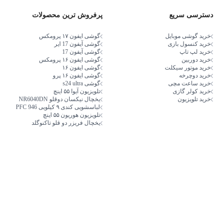
دسترسی سریع
پرفروش ترین محصولات
خرید گوشی موبایل
گوشی ایفون ۱۷ پرومکس
خرید کنسول بازی
گوشی آیفون 17 ایر
خرید لپ تاپ
گوشی آیفون 17
خرید دوربین
گوشی ایفون ۱۶ پرومکس
خرید موتور سیکلت
گوشی ایفون ۱۶
خرید دوچرخه
گوشی ایفون ۱۶ پرو
خرید ساعت مچی
گوشی s24 ultra
خرید کولر گازی
تلویزیون آیوا ۵۵ اینچ
خرید تلویزیون
یخچال نیکسان دوقلو NR6040DN
لباسشویی کندی ۹ کیلویی PFC 946
تلویزیون هوریون ۵۵ اینچ
یخچال فریزر دو قلو تاکنوگلد