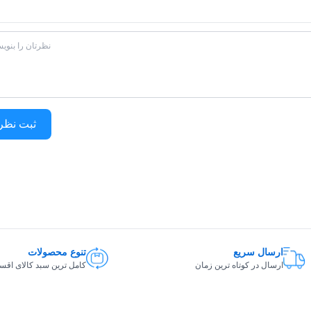
یلترها و قطعات داخلی بسیار ساده است. فیلترهای دستگاه به راحتی قابل
ه کمک می‌کند.
S4'matic-P12H با توجه به ویژگی‌ها و قابلیت‌های برجسته‌ای که دارد، یکی از بهترین گزینه‌ها برای تامین
ا بهره‌گیری از تکنولوژی‌های پیشرفته مانند سیستم فیلتراسیون پیشرفته
ثبت نظر
رائه می‌دهد. همچنین، طراحی زیبا و مدرن این کولرگازی، آن را به گزینه‌ای
 به دنبال یک کولرگازی با کیفیت و کارآمد هستید که مصرف انرژی پایینی
بسیار مناسبی خواهد بود.
ارسال سریع
تنوع محصولات
ارسال در کوتاه ترین زمان
کامل ترین سبد کالای اق