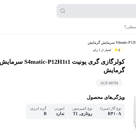
قسطی؟
4
امتیاز از
2
رای
کولرگازی گری یونیت S4matic-P12H1t1 سرمایش
گرمایش
AGP-
60704
ویژگی‌های محصول
نوع گاز (مبرد)
:
نوع کمپرسور
:
اینورتر
:
گرید انرژی
:
R۴۱۰A
روتاری,
T1
ندارد
B