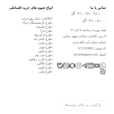
تماس با ما
انواع شیوه های خرید اقساطی
۰۲۱ - ۹۱۰ ۹۱۱ ۰۰
کالاکارت بانک مهر ایران
۰۳۱ - ۸۱۰۰
طرح بازنشستگان (بتا)
طرح مانیسا
همه روزه از ساعت ۸ الی ۲۱
طرح تارا
طرح از‌کی‌وام
آدرس: کاشان، خیابان شهید رجایی،
طرح کمان لند
ابتدای خیابان آیت الله مدنی
طرح باجت
طرح نوپی
کد پستی: 8713743895
طرح بالون
ایمیل:
info@aloghesti.com
طرح جت وام
طرح کارت رفاهی
طرح کالاپی
طرح الوپی
طرح وایب
بازگشت به بالای صفحه