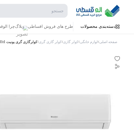
جستجو در فروشگاه
دسته‌بندی محصولات
طرح های فروش اقساطی
وبلاگ
چرا الو
صفحه اصلی
لوازم خانگی
کولر گازی
کولر گازی گری
کولرگازی گری یونیت S4matic-P12H1t1 سرمایش گرمایش