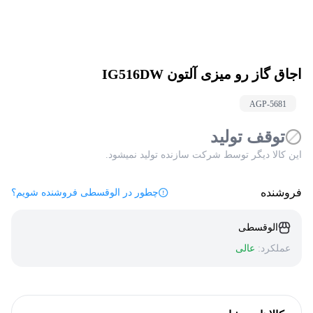
اجاق گاز رو میزی آلتون IG516DW
AGP-
5681
توقف تولید
این کالا دیگر توسط شرکت سازنده تولید نمیشود.
فروشنده
چطور در الوقسطی فروشنده شویم؟
الوقسطی
عملکرد:
عالی