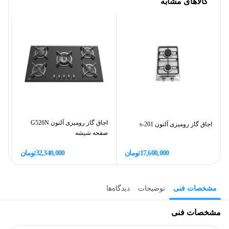
کالاهای مشابه
اجاق گاز رومیزی آلتون G526N
اجاق گاز رومیزی آلتون s-201
اج
صفحه شیشه
17,600,000
تومان
32,340,000
تومان
مشخصات فنی
توضیحات
دیدگاه‌ها
مشخصات فنی