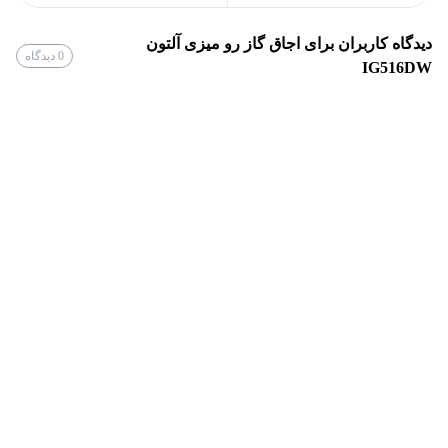
قابلیت تنظیم شعله ها
توضیحات تایمر
دیدگاه کاربران برای
اجاق گاز رو میزی آلتون
0
دیدگاه
IG516DW
دارد
فندک اتوماتیک
24 ماه
گارانتی