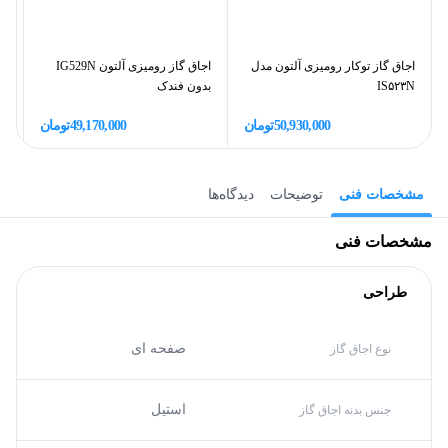
اجاق گاز توکار رومیزی آلتون مدل
اجاق گاز رومیزی آلتون IG529N
IS۵۲۳N
بدون فندک
دی
50,930,000
تومان
49,170,000
تومان
مشخصات فنی
توضیحات
دیدگاه‌ها
مشخصات فنی
طراحی
صفحه ای
نوع اجاق گاز
استیل
جنس بدنه اجاق گاز