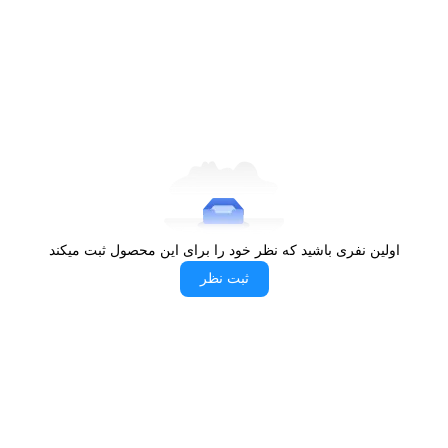
به طور مفصل مورد بررسی قرار خواهد گرفت تا با ویژگی‌های هر کدام
آشنا شوید. توان حرارتی مشعل پلوپز برابر با ۳.۱ KW، مشعل بزرگ با ۲.۳
KW، مشعل متوسط با ۱.۷۵ KW و توان حرارتی مشعل کوچک نیز دارای
توان حرارتی ۱.۲ KW است. نیز باید اشاره کرد که این محصول از
سرشعله‌های معتبر ایتالیایی ساباف (SABAF) استفاده می‌کند.
اولین نفری باشید که نظر خود را برای این محصول ثبت میکند
ثبت نظر