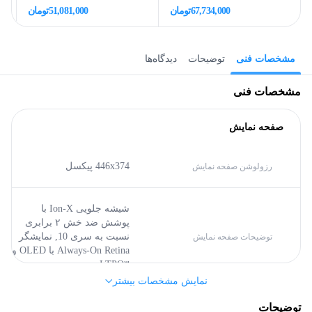
67,734,000
تومان
51,081,000
تومان
مشخصات فنی
توضیحات
دیدگاه‌ها
مشخصات فنی
صفحه نمایش
446x374 پیکسل
رزولوشن صفحه نمایش
شیشه جلویی Ion-X با
پوشش ضد خش ۲ برابری
نسبت به سری 10,
نمایشگر
توضیحات صفحه نمایش
Always-On Retina با OLED و
LTPO۳
نمایش مشخصات بیشتر
توضیحات
326 پیکسل بر اینچ
تراکم پیکسلی صفحه نمایش