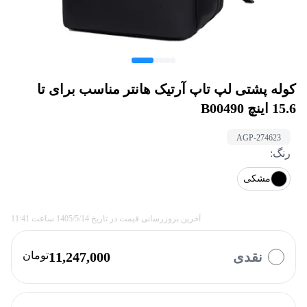
کوله پشتی لپ تاپ آرتیک هانتر مناسب برای تا
15.6 اینچ B00490
AGP-
274623
رنگ
:
مشکی
آخرین بروزرسانی قیمت در تاریخ
1405/5/14
ساعت
11:41
نقدی
11,247,000
تومان
با چه روشی میخواهید پرداخت کنید؟
وایب
ازکی وام
تارا
کالانو
بالون