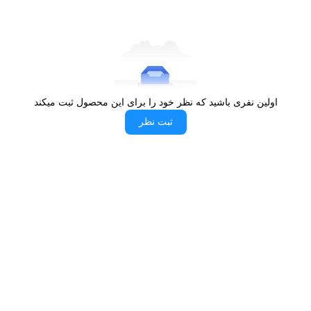
باشید. همچنین، زمان پاسخگویی ۱ میلی‌ثانیه تاخیر را به حداقل رسانده و
تحرکات سریع در بازی را بدون لگ و مات شدگی نمایش می‌دهد. طراحی
خمیده این مدل، علاوه بر زیبایی، باعث کاهش خستگی چشم در استفاده
طولانی مدت می‌شود که یک نکته کلیدی برای گیمرها و طراحان است.
برند ایسوس که در زمینه تجهیزات گیمینگ شهرت و کیفیت خود را ثابت
کرده، این مدل را به محصولی قابل اعتماد برای کاربران حرفه‌ای تبدیل
اولین نفری باشید که نظر خود را برای این محصول ثبت میکند
کرده است. وزن متعادل و طراحی ارگونومیک این مانیتور، نصب و
ثبت نظر
جابجایی را آسان کرده و امکان استفاده طولانی‌مدت بدون ناراحتی را
فراهم می‌کند.
کاربردهای مانیتور خمیده گیمینگ ایسوس مدل ROG
STRIX XG32WCMS
برخلاف تمرکز بر گیمینگ، این مانیتور برای کاربری‌های متنوع دیگری نیز
بسیار مناسب است. رزولوشن QHD و کنتراست بالای پنل VA، تجربه‌ای
بی‌نظیر برای طراحی گرافیک، ویرایش ویدئو و ادیت عکس فراهم می‌کند
و به طراحان و ادیتورها اجازه می‌دهد جزئیات دقیق تصویر را با دقت