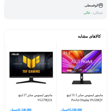
الوقسطی
عملکرد:
عالی
کالاهای مشابه
مانیتور ایسوس سایز 31.5 اینچ
مانیتور ایسوس سایز 27 اینچ
F
VG279Q5A
ProArt Display PA328QV
93,280,000
تومان
41,340,000
تومان