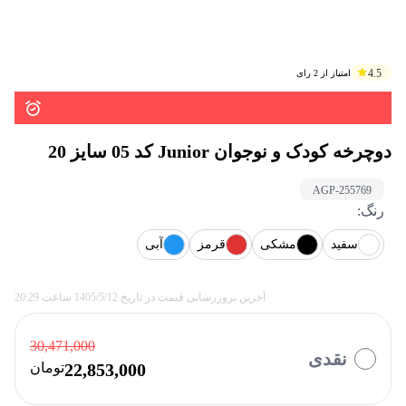
4.5
امتیاز از
2
رای
دوچرخه کودک و نوجوان Junior کد 05 سایز 20
AGP-
255769
رنگ
:
سفید
مشکی
قرمز
آبی
آخرین بروزرسانی قیمت در تاریخ
1405/5/12
ساعت
20:29
30,471,000
نقدی
22,853,000
تومان
با چه روشی میخواهید پرداخت کنید؟
بازنشستگان
ازکی وام
تارا
کالانو