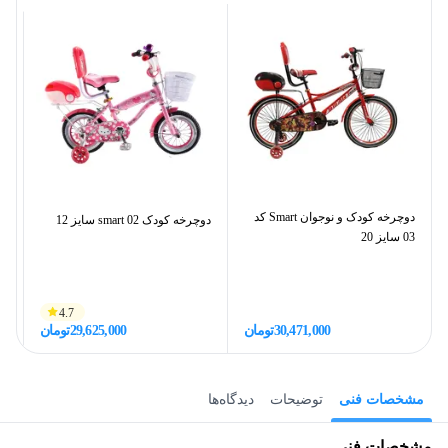
دوچرخه کودک و نوجوان Smart کد
دوچرخه کودک smart 02 سایز 12
03 سایز 20
Dura
4.7
30,471,000
تومان
29,625,000
تومان
مشخصات فنی
توضیحات
دیدگاه‌ها
مشخصات فنی