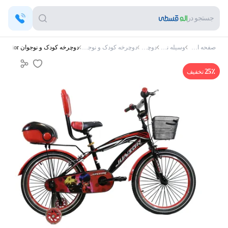
جستجو در
صفحه اصلی
وسیله نقلیه
دوچرخه
دوچرخه کودک و نوجوان
دوچرخه کودک و نوجوان Junior کد 05 سایز 20
25
٪
تخفیف