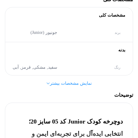
مشخصات کلی
جونیور (Junior)
برند
بدنه
سفید,
مشکی,
قرمز,
آبی
رنگ
نمایش مشخصات بیشتر
آهن
جنس بدنه
توضیحات
سایر مشخصات
دوچرخه کودک Junior کد 05 سایز 20؛
20
سایز دوچرخه
انتخابی ایده‌آل برای تجربه‌ای ایمن و