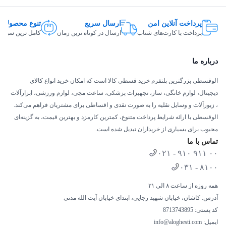
پس از هر استفاده در شرایط گل‌آلود، ب
نظافت کلی بدنه
افزایش یابد.
پرداخت آنلاین امن
ارسال سریع
تنوع محصولات
پرداخت با کارت‌های شتاب
ارسال در کوتاه ترین زمان
کامل ترین سبد ک
درباره ما
خریددوچرخه کودک Junior کد 05 سایز 20 از الوقسطی
الوقسطی بزرگترین پلتفرم خرید قسطی کالا است که امکان خرید انواع کالای
دیجیتال، لوازم خانگی، ساز، تجهیزات پزشکی، ساعت مچی، لوازم ورزشی، ابزارآلات
دوچرخه کودک جونیور مدل 05 سایز 20 با طراحی هوشمندانه و کیفیت
، زیورآلات و وسایل نقلیه را به صورت نقدی و اقساطی برای مشتریان فراهم می‌کند.
ساخت بالا، انتخابی مطمئن برای والدینی است که به دنبال دوچرخه‌ای
الوقسطی با ارائه شرایط پرداخت متنوع، کمترین کارمزد و بهترین قیمت، به گزینه‌ای
شهری و ایمن برای فرزند خود هستند. رنگ قرمز پرانرژی، ساختار مقاوم
محبوب برای بسیاری از خریداران تبدیل شده است.
و اجزای قابل تنظیم، همگی این مدل را به انتخابی ایده‌آل برای
تماس با ما
ماجراجویی‌های کودکانه تبدیل کرده‌اند. توجه داشته باشید که
هزینه ارسال
۰۲۱ - ۹۱۰ ۹۱۱ ۰۰
محصول بر عهده مشتری
است. برای
خرید دوچرخه کودک
با شرایط
۰۳۱ - ۸۱۰۰
پرداخت اقساطی، می‌توانید به فروشگاه اینترنتی
الوقسطی
مراجعه
همه روزه از ساعت ۸ الی ۲۱
نمایید و فرصت یک سواری امن و شاد را برای فرزند خود فراهم کنید.
آدرس: کاشان، خیابان شهید رجایی، ابتدای خیابان آیت الله مدنی
کد پستی: 8713743895
ایمیل:
info@aloghesti.com