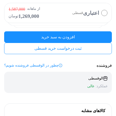
کالاپی
بالون
دیجی پی
الوپی
از ماهانه
1,587,000
اعتباری
قسطی
1,269,000
تومان
فیروزه
کارت رفاهی
افزودن به سبد خرید
ثبت درخواست خرید قسطی
فروشنده
چطور در الوقسطی فروشنده شویم؟
الوقسطی
عملکرد:
عالی
کالاهای مشابه