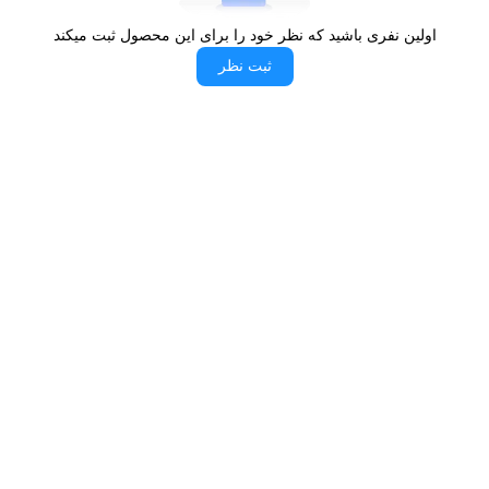
هیچ‌گونه تغییری نخواهند کرد.
اولین نفری باشید که نظر خود را برای این محصول ثبت میکند
سه مرحله تست در فرایند تولید:
ثبت نظر
از دیگر موارد مهمی که برند بورنیک توجه ویژه‌ای به آن
داشته است، تست نهایی محصول است که طی سه
مرحله انجام خواهد گرفت. اولین مرحله نشت برق
است که توسط مهندسین و تکنسین‌های مجرب بررسی
خواهد شد. در تست دوم، نشت گاز مورد بررسی قرار
گرفته و چک می‌شود. در مرحله سوم هم یک تست کلی
روی تمام اجزای محصول انجام خواهد شد که به آن
تست عملکرد گفته می‌شود. این تست تمام اجزا و
هماهنگی آنها با یکدیگر را مورد بررسی قرار خواهد داد.
در صورت هرگونه مشکل در مراحل تست، محصول از
خط تولید خارج خواهد شد.
لایه پوششی با کیفیت: