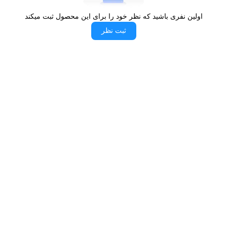
هیچ‌گونه تغییری نخواهند کرد.
اولین نفری باشید که نظر خود را برای این محصول ثبت میکند
سه مرحله تست در فرایند تولید:
ثبت نظر
از دیگر موارد مهمی که برند بورنیک توجه ویژه‌ای به آن
داشته است، تست نهایی محصول است که طی سه
مرحله انجام خواهد گرفت. اولین مرحله نشت برق
است که توسط مهندسین و تکنسین‌های مجرب بررسی
خواهد شد. در تست دوم، نشت گاز مورد بررسی قرار
گرفته و چک می‌شود. در مرحله سوم هم یک تست کلی
روی تمام اجزای محصول انجام خواهد شد که به آن
تست عملکرد گفته می‌شود. این تست تمام اجزا و
هماهنگی آنها با یکدیگر را مورد بررسی قرار خواهد داد.
در صورت هرگونه مشکل در مراحل تست، محصول از
خط تولید خارج خواهد شد.
لایه پوششی با کیفیت: