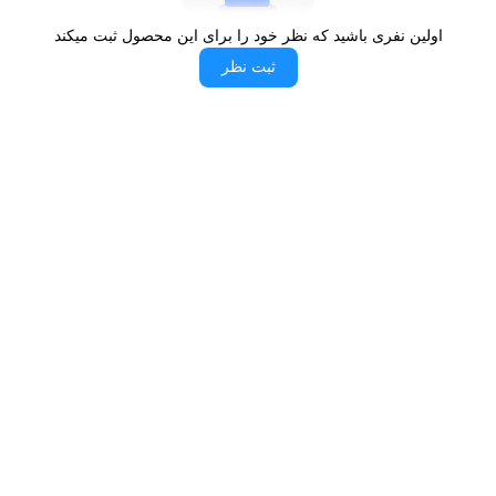
هیچ‌گونه تغییری نخواهند کرد.
اولین نفری باشید که نظر خود را برای این محصول ثبت میکند
سه مرحله تست در فرایند تولید:
ثبت نظر
از دیگر موارد مهمی که برند بورنیک توجه ویژه‌ای به آن
داشته است، تست نهایی محصول است که طی سه
مرحله انجام خواهد گرفت. اولین مرحله نشت برق
است که توسط مهندسین و تکنسین‌های مجرب بررسی
خواهد شد. در تست دوم، نشت گاز مورد بررسی قرار
گرفته و چک می‌شود. در مرحله سوم هم یک تست کلی
روی تمام اجزای محصول انجام خواهد شد که به آن
تست عملکرد گفته می‌شود. این تست تمام اجزا و
هماهنگی آنها با یکدیگر را مورد بررسی قرار خواهد داد.
در صورت هرگونه مشکل در مراحل تست، محصول از
خط تولید خارج خواهد شد.
لایه پوششی با کیفیت: