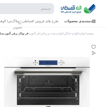
جستجو در فروشگاه
دسته‌بندی محصولات
طرح های فروش اقساطی
وبلاگ
چرا الو
صفحه اصلی
لوازم خانگی
لوازم پخت و پز
فر
فر آلتون
فر توکار برقی آلتون مدل V901W ظرفیت 95 لی