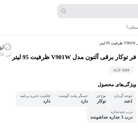
قسطی؟
تر
تو
این کا
فر توکار برقی آلتون مدل V901W ظرفیت 95 لیتر
AGP-
3684
ویژگی‌های محصول
جوجه گردان
:
نوع فر
:
حسگر پخت گوشت
:
قابلیت ذخیره برنامه
:
2عدد
توکار
دارد
دارد
درب چندجداره
:
درب 3 جداره جداشونده