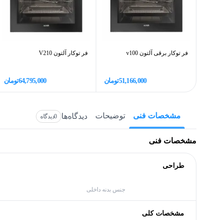
فر توکار برقی آلتون v100
فر توکار آلتون V210
51,166,000
تومان
64,795,000
تومان
مشخصات فنی
توضیحات
دیدگاه‌ها
0
دیدگاه
مشخصات فنی
طراحی
جنس بدنه داخلی
مشخصات کلی