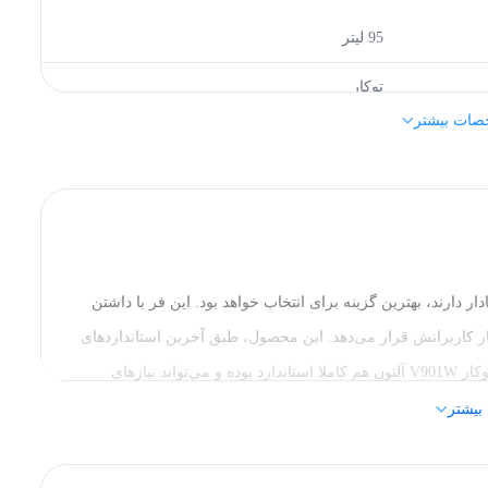
95 لیتر
توکار
صات بیشتر
آلتون (Alton)
سفید
55*85.5*58 CM
ض و جادار دارند، بهترین گزینه برای انتخاب خواهد بود. این فر با داشتن
ر کاربرانش قرار می‌دهد. این محصول، طبق آخرین استانداردهای
روز دنیا ساخته شده و کیفیت بالایی دارد. امکانات موجود در فر توکار V901W آلتون هم کاملا استاندارد بوده و می‌تواند نیازهای
17 برنامه
کاربران را به خوبی رفع کرده و رضایتشان را جلب کند. در اینجا به چند نمونه از امکانات و ویژگی‌های فر توکار V901W آلتون اشاره
بیشتر
ر V901W آلتون، با ما همراه باشید.
برقی