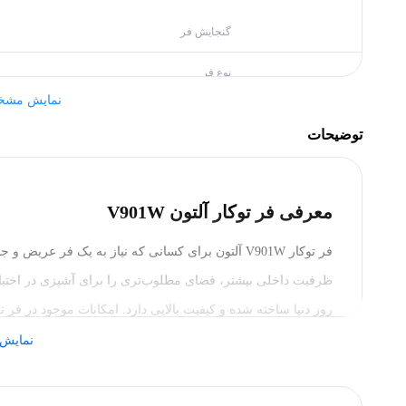
گنجایش فر
نوع فر
نمایش مشخ
برند
توضیحات
بدنه
رنگ
معرفی فر توکار آلتون V901W
ابعاد
فر توکار V901W آلتون برای کسانی که نیاز به یک فر عری
ظرفیت داخلی بیشتر، فضای مطلوب‌تری را برای آشپزی در اختیا
سایر مشخصات
برنامه پخت
نمایش 
خواهیم کرد تا به طور کامل با آن‌ها آشنا شوید. پس برای اطلاعات بیشتر در مورد فر توکا
عملکرد فر
ابعاد برش کابینت برای این مدل فر 55*85.5*58 سانتی‌متر و ابعاد بیرونی 60*90 سانتی‌متر