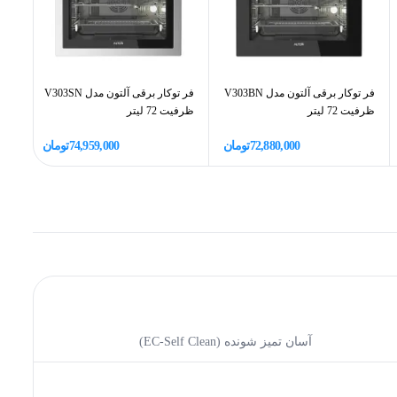
فر توکار برقی آلتون مدل V303BN
فر توکار برقی آلتون مدل V303SN
فر 
ظرفیت 72 لیتر
ظرفیت 72 لیتر
V402BN 
72,880,000
تومان
74,959,000
تومان
آسان تمیز شونده (EC-Self Clean)