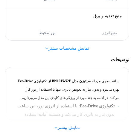
منبع تغذیه و برق
نور محیط
منبع انرژی
نمایش مشخصات بیشتر
مشخصات کلی
توضیحات
ژاپن
کشور سازنده
ساعت مچی مردانه
سیتیزن مدل BN1015-52E
از تکنولوژی
Eco-Drive
سیتیزن (CITIZEN)
برند
بهره می‌برد و بدون نیاز به تعویض باتری، تنها با استفاده از نور کار
می‌کند. در ادامه به چند مورد از ویژگی‌های کلیدی این مدل می‌پردازیم.
بدنه
تکنولوژی Eco-Drive
: با استفاده از انرژی نور، این ساعت
بدون نیاز به باتری کار می‌کند و همیشه آماده استفاده
مشکی
رنگ بدنه
است.
نمایش بیشتر
بدنه و بند مقاوم
: بدنه و بند از جنس
استیل ضد زنگ
با