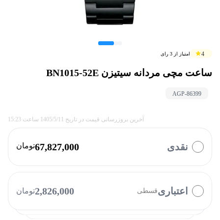
4
امتیاز از
3
رای
ساعت مچی مردانه سیتیزن BN1015-52E
AGP-
86399
آخرین بروزرسانی قیمت در تاریخ
1405/5/11
ساعت
15:23
نقدی
67,827,000
تومان
با چه روشی میخواهید پرداخت کنید؟
ازکی وام
تارا
کالانو
بازنشستگان
کالاپی
بالون
نوپی
دیجی پی
اعتباری
2,826,000
تومان
قسطی
الوپی
فیروزه
کارت رفاهی