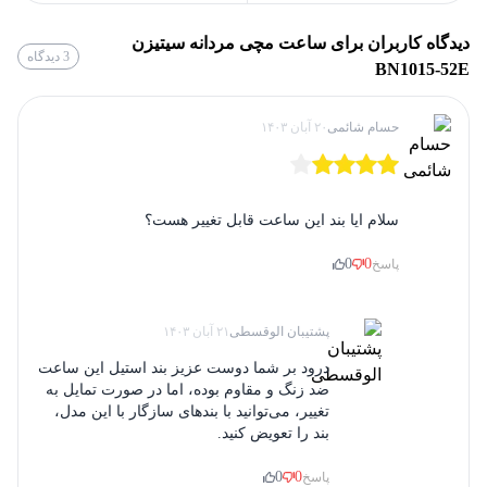
شما می‌توانید برای خرید
ساعت مچی سیتیزن قسطی
و یا در کل
ساعت
دیدگاه کاربران برای
ساعت مچی مردانه سیتیزن
اکودرایو (شارژ نوری)
تکنولوژی ساخت
مچی قسطی
به سایت الوقسطی مراجعه کنید.
3
دیدگاه
BN1015-52E
42.5 میلی‌متر
قطر قاب
حسام شائمی
۲۰ آبان ۱۴۰۳
یاقوت کبود ضدخش
جنس شیشه
سلام ایا بند این ساعت قابل تغییر هست؟
استیل ضد حساسیت
جنس بند
0
0
پاسخ
دارد
تاریخ شمار
پشتیبان الوقسطی
۲۱ آبان ۱۴۰۳
درود بر شما دوست عزیز بند استیل این ساعت
ندارد
کرنومتر
ضد زنگ و مقاوم بوده، اما در صورت تمایل به
تغییر، می‌توانید با بندهای سازگار با این مدل،
بند را تعویض کنید.
مشکی
رنگ صفحه ساعت
0
0
پاسخ