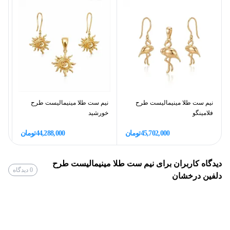
18
عیار طلا
16%
اجرت ساخت طلا
7%
سود طلا
مالیات(فقط به سود و اجرت تعلق
10%
نیم ست طلا مینیمالیست طرح
نیم ست طلا مینیمالیست طرح
ان
می‌گیرد)
فلامینگو
خورشید
ون
45,702,000
تومان
44,288,000
تومان
دیدگاه کاربران برای
نیم ست طلا مینیمالیست طرح
0
دیدگاه
دلفین درخشان