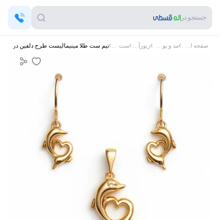
جستجو در
صفحه اصلی
مد و پوشاک
زیورآلات
ست طلا
نیم ست طلا مینیمالیست طرح دلفین درخشان