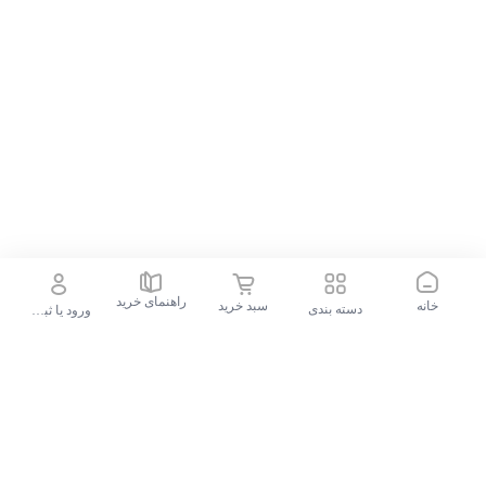
سیلیکونی
جنس بند
گرد
فرم صفحه
43 میلی‌متر
قطر قاب
رسمی,
روزمره,
ورزشی
نوع کاربری
آقایان,
بانوان
مناسب برای
راهنمای خرید
خانه
سبد خرید
دسته بندی
ورود یا ثبت نام
جستجو در فروشگاه
جستجوهای محبوب