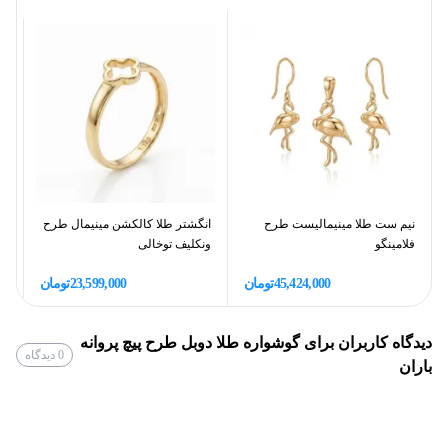
18
عیار طلا
12%
اجرت ساخت طلا
7%
سود طلا
مالیات(فقط به سود و اجرت تعلق
10%
نیم ست طلا مینیمالیست طرح
انگشتر طلا کالکشن مینیمال طرح
دس
می‌گیرد)
فلامینگو
ونکلیف توخالی
گ
45,424,000
تومان
23,599,000
تومان
دیدگاه کاربران برای
گوشواره طلا دوبل طرح پیچ پروانه
0
دیدگاه
باران