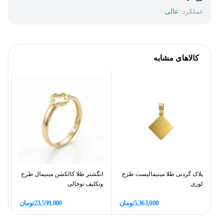
عملکرد:
عالی
کالاهای مشابه
پلاک گردنی طلا مینیمالیست طرح
انگشتر طلا کالکشن مینیمال طرح
دس
لوزی
ونکلیف توخالی
گ
5,363,000
تومان
23,599,000
تومان