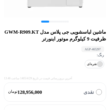
ماشین لباسشویی جی پلاس مدل GWM-R909.KT
ظرفیت 9 کیلوگرم موتور اینورتر
AGP-
465297
رنگ
:
نقره‌ای
آخرین بروزرسانی قیمت در تاریخ
1405/4/29
ساعت
13:46
نقدی
128,956,000
تومان
با چه روشی میخواهید پرداخت کنید؟
وایب
ازکی وام
تارا
کالانو
بازنشستگان
کالاپی
بالون
نوپی