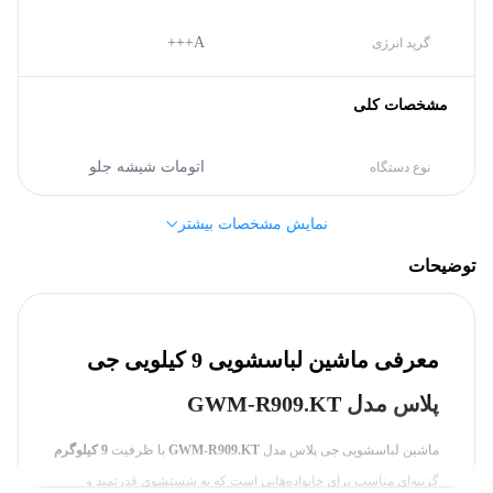
A+++
گرید انرژی
مشخصات کلی
اتومات شیشه جلو
نوع دستگاه
نمایش مشخصات بیشتر
جی پلاس (Gplus)
برند
توضیحات
دارد
اینورتر
معرفی ماشین لباسشویی 9 کیلویی جی
بدنه
پلاس مدل GWM-R909.KT
سفید,
نقره‌ای
رنگ
ماشین لباسشویی جی پلاس مدل
GWM-R909.KT
با ظرفیت
9 کیلوگرم
گزینه‌ای مناسب برای خانواده‌هایی است که به شستشوی قدرتمند و
سایر مشخصات