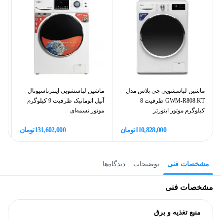
ماشین لباسشویی جی پلاس مدل
ماشین لباسشویی اینترناسیونال
GWM-R808.KT ظرفیت 8
آنیل اتوماتیک ظرفیت 9 کیلوگرم
990 ظرفیت 9
کیلوگرم موتور اینورتر
موتور تسمه‌ای
110,828,000
تومان
131,602,000
تومان
مشخصات فنی
توضیحات
دیدگاه‌ها
مشخصات فنی
منبع تغذیه و برق