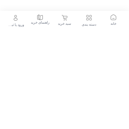
راهنمای خرید
خانه
سبد خرید
دسته بندی
ورود یا ثبت نام
جستجو در فروشگاه
جستجوهای محبوب
گوشی موبایل سامسونگ Galaxy S24 FE ظرفیت 256 گیگابایت و رم 8 گیگابایت - ویتنام
پیشنهادات الوقسطی
کولر گازی بویمن سرد پیستونی BTC-
30AK