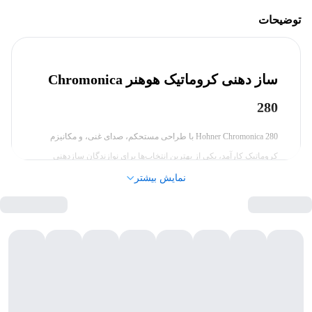
جنس بدنه
ABS
توضیحات
سایر مشخصات
ساز دهنی کروماتیک هوهنر Chromonica
کروماتیک
نوع ساز
280
کوک سی
کوک
Hohner Chromonica 280 با طراحی مستحکم، صدای غنی، و مکانیزم
کروماتیک کارآمد، یکی از بهترین انتخاب‌ها برای نوازندگان سازدهنی
کروماتیک است. این ساز، چه برای تمرین‌های روزمره و چه برای اجراهای
19.3 سانتی‌متر
طول
نمایش بیشتر
حرفه‌ای، می‌تواند نیازهای نوازندگان را برآورده کند و تجربه نواختن
لذت‌بخشی را به ارمغان بیاورد.
6.7 سانتی‌متر
عرض
تعداد سوراخ‌ها
با مشتری
هزینه ارسال محصول
این ساز دارای 16 سوراخ است که به نوازنده امکان نواختن سه اکتاو
کامل (از C4 تا D7) را می‌دهد. این باعث می‌شود تا این مدل برای طیف
گسترده‌ای از موسیقی‌ها، از کلاسیک و جز گرفته تا بلوز و پاپ، مناسب