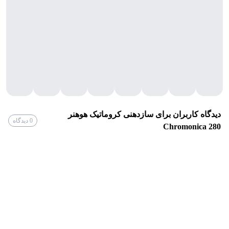
باشد.
مکانیزم کروماتیک
سازدهنی کروماتیک به واسطه یک اسلاید (Slide) مجهز است که به نوازنده
این امکان را می‌دهد تا با فشردن آن، نت‌های نیم‌پرده (کروماتیک) را نیز به
راحتی اجرا کند. این ویژگی به نوازنده اجازه می‌دهد تا تمامی نت‌های گام
کروماتیک را در دسترس داشته باشد، به همین دلیل این مدل در اجرای
قطعات پیچیده و چندین گام مختلف عملکرد فوق‌العاده‌ای دارد.
دیدگاه کاربران برای
سازدهنی کروماتیک هوهنر
0
دیدگاه
Chromonica 280
طراحی و ساختار:
بدنه (Comb) این مدل از جنس پلاستیک مقاوم ساخته شده است که
استحکام بالا و وزن سبک را به همراه دارد و در برابر تغییرات رطوبتی و
حرارتی مقاوم است. این امر از پیچ خوردن یا خراب شدن ساز جلوگیری
می‌کند و دوام بیشتری به آن می‌بخشد.
درپوش‌ها از جنس استیل ضد زنگ هستند که هم به زیبایی ساز می‌افزایند