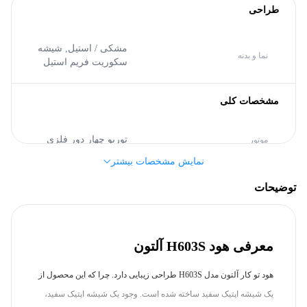
طراحی
مشکی / استیل,
شیشه
نما و بدنه
سکوریت فریم استیل
مشخصات کلی
توربو چهار دور فلزی
موتور
نمایش مشخصات بیشتر
آلتون (Alton)
برند
توضیحات
سایر مشخصات
معرفی هود H603S آلتون
میزان صدا 58-48 دسی بل,
فیلتر 3 لایه قابل شستشو,
هود تو کار آلتون مدل H603S طراحی زیبایی دارد. چرا که این محصول از
مجهز به ریموت کنترل از راه
یک شیشه اپتیک سفید ساخته شده است. وجود یک شیشه اپتیک سفید،
دور,
مجهز به سنسور