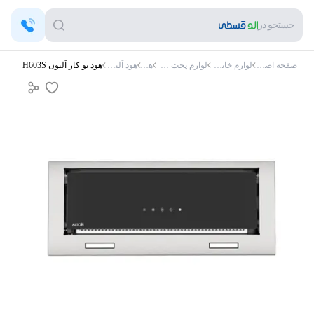
جستجو در
صفحه اصلی
لوازم خانگی
لوازم پخت و پز
هود
هود آلتون
هود تو کار آلتون H603S