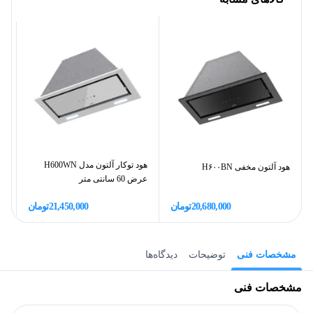
هود توکار آلتون مدل H600WN
هود آلتون مخفی H۶۰۰BN
عرض 60 سانتی متر
س
20,680,000
تومان
21,450,000
تومان
مشخصات فنی
توضیحات
دیدگاه‌ها
مشخصات فنی