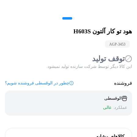
هود تو کار آلتون H603S
AGP-
3453
توقف تولید
این کالا دیگر توسط شرکت سازنده تولید نمیشود.
فروشنده
چطور در الوقسطی فروشنده شویم؟
الوقسطی
عملکرد:
عالی
کالاهای مشابه