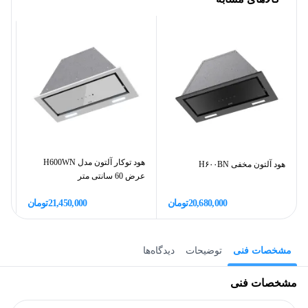
هود توکار آلتون مدل H600WN
هود آلتون مخفی H۶۰۰BN
عرض 60 سانتی متر
س
20,680,000
تومان
21,450,000
تومان
مشخصات فنی
توضیحات
دیدگاه‌ها
مشخصات فنی