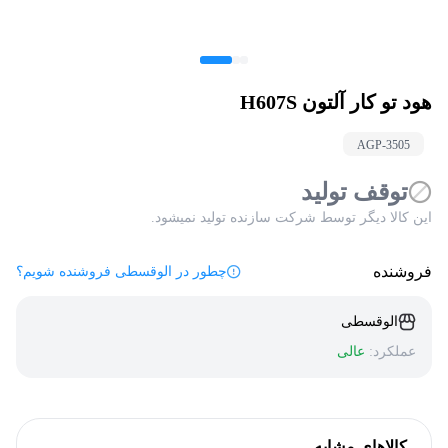
هود تو کار آلتون H607S
AGP-
3505
توقف تولید
این کالا دیگر توسط شرکت سازنده تولید نمیشود.
فروشنده
چطور در الوقسطی فروشنده شویم؟
الوقسطی
عملکرد:
عالی
کالاهای مشابه