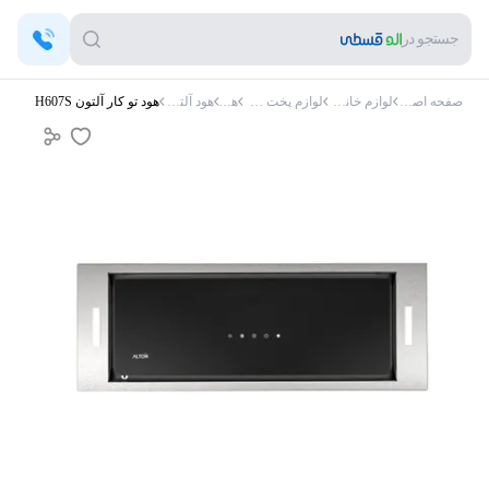
جستجو در
صفحه اصلی
لوازم خانگی
لوازم پخت و پز
هود
هود آلتون
هود تو کار آلتون H607S