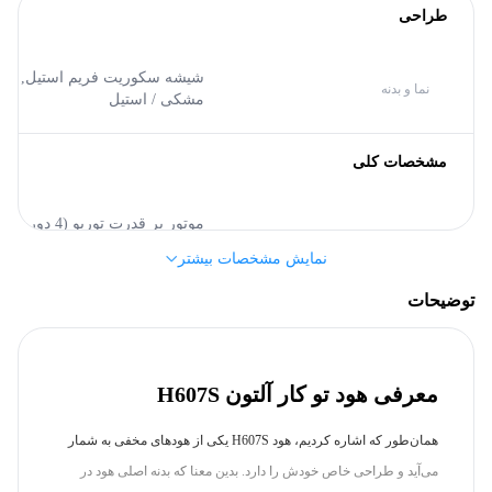
طراحی
شیشه سکوریت فریم استیل,
نما و بدنه
مشکی / استیل
مشخصات کلی
موتور پر قدرت توربو (4 دور
موتور
خازندار)
نمایش مشخصات بیشتر
توضیحات
آلتون (Alton)
برند
سایر مشخصات
معرفی هود تو کار آلتون H607S
80 cm
عرض
همان‌طور که اشاره کردیم، هود H607S یکی از هودهای مخفی به شمار
می‌آید و طراحی خاص خودش را دارد. بدین معنا که بدنه اصلی هود در