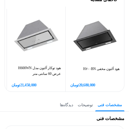
هود توکار آلتون مدل H600WN
هود آلتون مخفی H۶۰۰BN
عرض 60 سانتی متر
س
20,680,000
تومان
21,450,000
تومان
مشخصات فنی
توضیحات
دیدگاه‌ها
مشخصات فنی