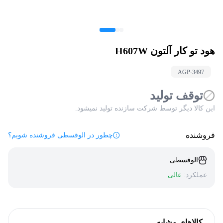
هود تو کار آلتون H607W
AGP-
3497
توقف تولید
این کالا دیگر توسط شرکت سازنده تولید نمیشود.
فروشنده
چطور در الوقسطی فروشنده شویم؟
الوقسطی
عملکرد:
عالی
کالاهای مشابه