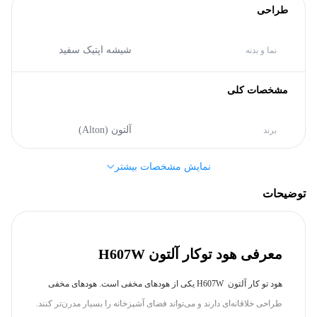
طراحی
شیشه اپتیک سفید
نما و بدنه
مشخصات کلی
آلتون (Alton)
برند
نمایش مشخصات بیشتر
سایر مشخصات
توضیحات
700 - 900 مترمکعب
مکش هوا
برساعت
معرفی هود توکار آلتون H607W
80 cm
عرض
هود تو کار آلتون H607W یکی از هودهای مخفی است. هودهای مخفی
طراحی خلاقانه‌ای دارند و می‌تواند فضای آشپزخانه‌ را بسیار مدرن‌تر کنند.
آلومینیوم ضد زنگ با طول