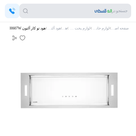
جستجو در
صفحه اصلی
لوازم خانگی
لوازم پخت و پز
هود
هود آلتون
هود تو کار آلتون H607W