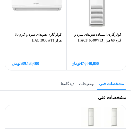
کولرگازی ایستاده هیوندای سرد و
کولرگازی هیوندای سرد و گرم 30
کو
گرم 60 هزار HACF-6040WT3
هزار HАС-3036WT1
گرم
473,010,000
تومان
209,120,000
تومان
مشخصات فنی
توضیحات
دیدگاه‌ها
مشخصات فنی