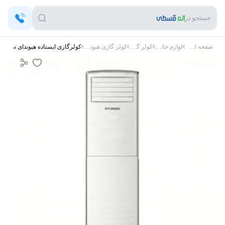
جستجو در
صفحه اصلی
لوازم خانگی
کولر گازی
کولر گازی هیوندای
کولرگازی ایستاده هیوندای سرد و گرم 48 هزار 40T3