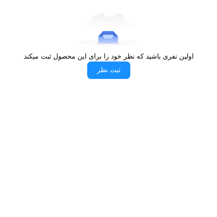
توان نمی‌شود.
این مزایا در کنار گارانتی 24 ماهه، اطمینان خاطر بیشتری برای
مصرف‌کننده ایجاد می‌کند.
کاربردهای کولرگازی ایستاده هیوندای سرد و گرم 48
اولین نفری باشید که نظر خود را برای این محصول ثبت میکند
هزار HACF-4840T3
ثبت نظر
به‌ دلیل ظرفیت بالا و ساختار ایستاده، این دستگاه برای محیط‌های بزرگ
و فضاهایی که جریان هوا باید به‌ صورت چند جهته پخش شود بسیار
مناسب است. برای مثال می‌توان به سالن‌های ورزشی، رستوران‌ها،
فروشگاه‌های بزرگ، بانک‌ها و مراکز صنعتی اشاره کرد.
این مدل با توجه به قدرت کمپرسور T3، گزینه‌ای ایده‌آل برای شهرهای
بسیار گرم نیز محسوب می‌شود؛ زیرا توان حفظ سرمایش در شرایط
سخت را دارد. علاوه بر این، عملکرد گرمایش دستگاه باعث شده در
فصل‌های سرد نیز از آن به‌ عنوان یک سیستم گرمایشی قابل‌ اعتماد
استفاده شود.
همچنین وجود عملکرد ضد قارچ و تمیزکنندگی خودکار آن را برای