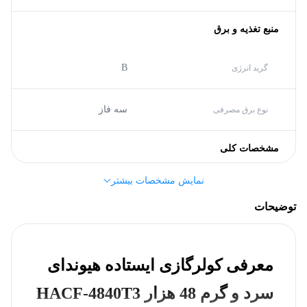
منبع تغذیه و برق
B
گرید انرژی
سه فاز
نوع برق مصرفی
مشخصات کلی
نمایش مشخصات بیشتر
R۴۱۰A
نوع گاز (مبرد)
توضیحات
روتاری,
HIGHLY
T3,
نوع کمپرسور
معرفی کولرگازی ایستاده هیوندای
دارد
لوله مسی
سرد و گرم 48 هزار HACF-4840T3