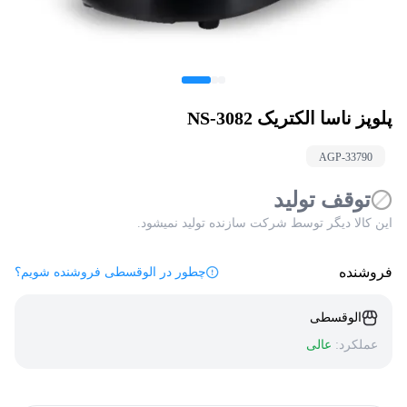
پلوپز ناسا الکتریک NS-3082
AGP-
33790
توقف تولید
این کالا دیگر توسط شرکت سازنده تولید نمیشود.
فروشنده
چطور در الوقسطی فروشنده شویم؟
الوقسطی
عملکرد:
عالی