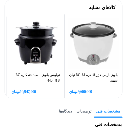
کالاهای مشابه
پلوپز پارس خزر 8 نفره RC181 تیان
تولیپس پلوپز با سبد چندکاره RC
سفید
440 - 8 S
10
9,600,000
تومان
10,947,000
تومان
مشخصات فنی
توضیحات
دیدگاه‌ها
مشخصات فنی