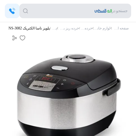
جستجو در
صفحه اصلی
لوازم خانگی
خرده ریز
خرده ریز برقی
پلوپز
پلوپز ناسا الکتریک NS-3082