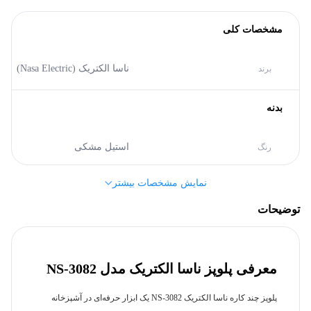
مشخصات کلی
ناسا الکتریک (Nasa Electric)
برند
بدنه
استیل مشکی
رنگ
نمایش مشخصات بیشتر
استیل ضد زنگ,
پلاستیک
جنس بدنه
مقاوم
توضیحات
سایر مشخصات
معرفی پلوپز ناسا الکتریک مدل NS-3082
760 وات
توان مصرفی
پلوپز چند کاره ناسا الکتریک NS-3082 یک ابزار حرفه‌ای در آشپزخانه