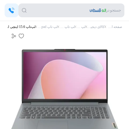
جستجو در
صفحه اصلی
کالای دیجیتال
لپ تاپ
لپ تاپ لنوو
لپ تاپ Ideapad
لپ‌تاپ 15.6 اینچی لنوو Ideapad Slim3 i5 12450H 16GB 512SSD