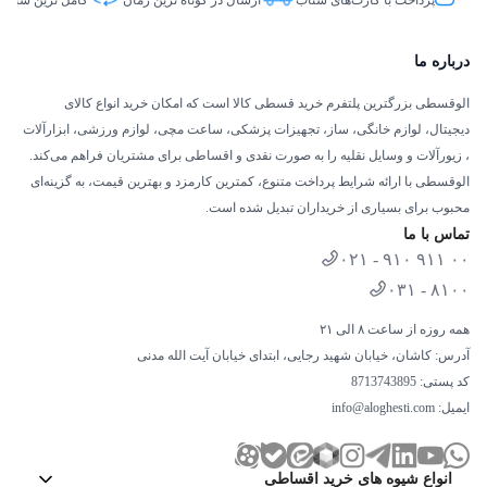
پرداخت با کارت‌های شتاب
ارسال در کوتاه ترین زمان
کامل ترین سبد ک
حافظه
درباره ما
SSD
نوع حافظه داخلی
الوقسطی بزرگترین پلتفرم خرید قسطی کالا است که امکان خرید انواع کالای
دیجیتال، لوازم خانگی، ساز، تجهیزات پزشکی، ساعت مچی، لوازم ورزشی، ابزارآلات
، زیورآلات و وسایل نقلیه را به صورت نقدی و اقساطی برای مشتریان فراهم می‌کند.
NVME PCLE GEN4
مشخصات حافظه داخلی
الوقسطی با ارائه شرایط پرداخت متنوع، کمترین کارمزد و بهترین قیمت، به گزینه‌ای
محبوب برای بسیاری از خریداران تبدیل شده است.
512 گیگابایت
ظرفیت حافظه داخلی
تماس با ما
۰۲۱ - ۹۱۰ ۹۱۱ ۰۰
۰۳۱ - ۸۱۰۰
ارتباطات
همه روزه از ساعت ۸ الی ۲۱
USB,
Wi-Fi,
HDMI,
آدرس: کاشان، خیابان شهید رجایی، ابتدای خیابان آیت الله مدنی
Bluetooth,
USB Type-C,
درگاه‌های ارتباطی
کد پستی: 8713743895
Display Port
ایمیل:
info@aloghesti.com
1 عدد
تعداد پورت USB Type-C
انواع شیوه های خرید اقساطی