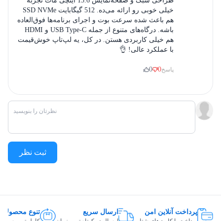
طراحی سبک و صفحه‌نمایش 15.6 اینچی مات تجربه
خیلی خوبی رو ارائه می‌ده. 512 گیگابایت SSD NVMe
سرعت 4800مگا هرتز,
هم باعث شده سرعت بوت و اجرای برنامه‌ها فوق‌العاده
سایر توضیحات حافظه RAM
قابلیت ارتقا ندارد
باشه. درگاه‌های متنوع از جمله USB Type-C و HDMI
هم خیلی کاربردی هستن. در کل، یه لپ‌تاپ خوش‌قیمت
با عملکرد عالی! 👌
گرافیک
0
0
پاسخ
UHD Graphics
مدل کارت گرافیک
Intel
سازنده گرافیک
باتری
ثبت نظر
لیتیوم پلیمری
نوع باتری
3 سلولی,
ظرفیت 47 وات
ظرفیت و نوع باتری
ساعت
پرداخت آنلاین امن
ارسال سریع
تنوع محصولات