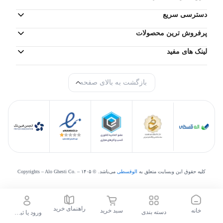
دسترسی سریع
2 عدد
تعداد پورت USB 3.2
پرفروش ترین محصولات
بدنه
لینک های مفید
1620 گرم
وزن
بازگشت به بالای صفحه
TN
نوع پنل صفحه نمایش
خاکستری
رنگ
359*235*17.9
ابعاد
کلیه حقوق این وبسایت متعلق به
الوقسطی
می‌‌باشد. © Copyrights – Alo Ghesti Co. –
۱۴۰۵
سایر مشخصات
راهنمای خرید
خانه
سبد خرید
دسته بندی
ورود یا ثبت نام
وبکم,
اسپیکر,
جک 3.5میلی