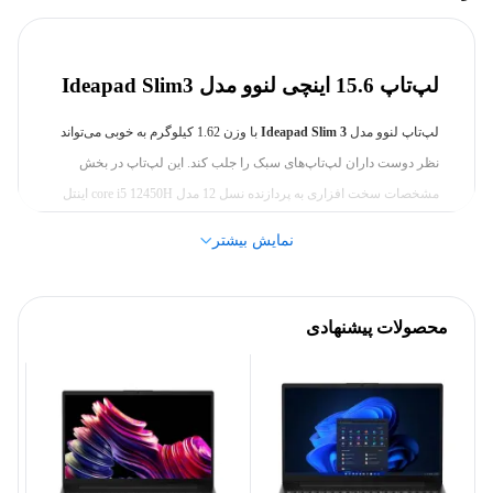
1080x1920 پیکسل
رزولوشن صفحه نمایش
لپ‌تاپ 15.6 اینچی لنوو مدل Ideapad Slim3
مشخصات کلی
لپ‌تاپ لنوو مدل
Ideapad Slim 3
با وزن 1.62 کیلو‌گرم به خوبی می‌تواند
نظر دوست داران لپ‌تاپ‌های سبک را جلب کند. این لپ‌تاپ در بخش
لنوو (Lenovo)
برند
مشخصات سخت افزاری به پردازنده نسل 12 مدل core i5 12450H اینتل
مجهز شده است که نهایت فرکانس 4.4 گیگاهرتز و 12 مگابایت حافظه‌ی
پردازنده
نمایش بیشتر
کش آن را همراهی می‌کند.
نبود تراشه گرافیکی مجزا تکلیف خریداران را ا این لپ تاپ روشن
12450H
مدل پردازنده
می‌کند. تراشه گرافیکی یکپارچه UHD اینتل گزینه خوبی برای کارهای
محصولات پیشنهادی
عمومی و روزمره است و نباید از آن انتظار پردازش های سنگین
1.5 تا 4.4 گیگاهرتز
فرکانس پایه
گرافیکی را داشت. مقدار 16 گیگا‌بایت رم از نوع LPDDR5 با سرعت
4800 مگاهرتز و 512 گیگابایت حافظه‌ی داخلی از نوع SSD NVME روی
4.2 گیگاهرتز و بیشتر
فرکانس افزایشی
این مدل نصب شده است.
در بخش نمایشگر با پنل 15.6 اینچ TN روبرو هستیم که روکش مات و