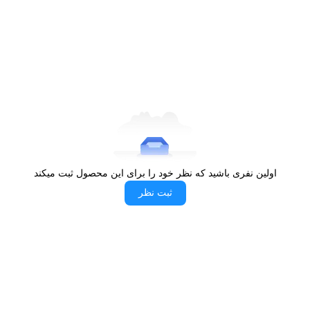
مکش ۷۵۰ مترمکعب بر ساعت
سطح صدا کمتر از ۶۲ دسیبل
فیلتر آلومینیومی ۳ لایه قابل شست‌وشو
روشنایی با لامپ مستطیلی SMD فریم‌دار فلزی
مجهز به قطع‌کن حرارتی موتور
۲۴ ماه ضمانت و ۶۰ ماه خدمات پس از فروش
برای داشتن دید بهتر بر روی ظروف پخت، از سیستم روشنایی SMD با
قاب فلزی در این مدل استفاده شده است که نوری درخشان و متمرکز
تولید می‌کند. فیلتر آلومینیومی سه‌لایه نیز وظیفه جذب ذرات چربی را بر
اولین نفری باشید که نظر خود را برای این محصول ثبت میکند
عهده دارد تا مانع از کثیف شدن زودهنگام قطعات داخلی و موتور دستگاه
ثبت نظر
شود. این فیلترها به‌سادگی از بدنه جدا شده و قابلیت شست‌وشوی مکرر
را دارند که این موضوع هزینه‌های نگهداری شما را به حداقل می‌رساند. با
عرض ۷۰ سانتی‌متری، این محصول به‌خوبی تمام سطح اجاق گازهای
استاندارد را پوشش داده و بازدهی حداکثری را در تهویه مطبوع آشپزخانه
ارائه می‌دهد.