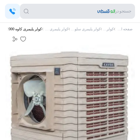
جستجو در
صفحه اصلی
کولر آبی
کولر پلیمری سلولزی
کولر پلیمری کاوه
کولر پلیمری کاوه AS12000 اکسیال صنعتی همراه اینورتر پایین زن