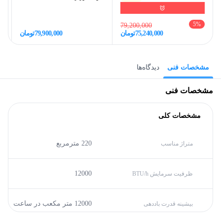
5
%
79,200,000
75,240,000
تومان
79,900,000
تومان
مشخصات فنی
دیدگاه‌ها
مشخصات فنی
مشخصات کلی
220 مترمربع
متراژ مناسب
12000
ظرفیت سرمایش BTU/h
12000 متر مکعب در ساعت
بیشینه قدرت باددهی