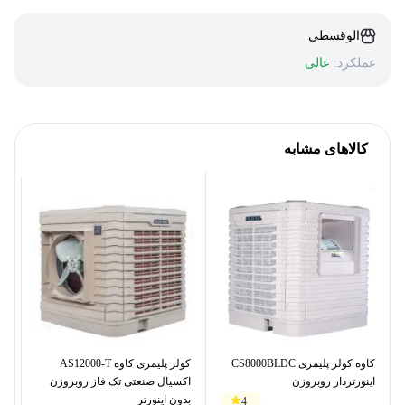
الوقسطی
عملکرد:
عالی
کالاهای مشابه
کاوه کولر پلیمری CS8000BLDC
کولر پلیمری کاوه AS12000-T
اینورتردار روبروزن
اکسیال صنعتی تک فاز روبروزن
ای
بدون اینورتر
4