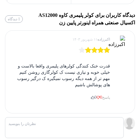
68db
میزان صدا
دیدگاه کاربران برای
کولر پلیمری کاوه AS12000
1
دیدگاه
اکسیال
نوع موتور
اکسیال صنعتی همراه اینورتر پایین زن
اکبرزاده
۱۱ شهریور ۱۴۰۳
120 ماه گارانتی بدنه,
24 ماه
گارانتی
گارانتی موتور
قدرت خنک کنندگی کولرهای پلیمری واقعا بالاست و
خیلی خوبه و نیازی نیست ک کولرگازی روشن کنیم
مهم تر از همه دیگه رسوب نمیگیره ک درگیر رسوب
های پوشالش باشیم
0
0
پاسخ