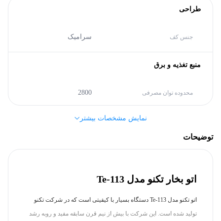
طراحی
سرامیک
جنس کف
منبع تغذیه و برق
2800
محدوده توان مصرفی
نمایش مشخصات بیشتر
170 سانتی‌متر
طول سیم
توضیحات
مشخصات کلی
اتو بخار تکنو مدل Te-113
تکنو (Techno)
برند
اتو تکنو مدل Te-113 دستگاه بسیار با کیفیتی است که در شرکت تکنو
سایر مشخصات
تولید شده است. این شرکت با بیش از نیم قرن سابقه مفید و روبه رشد