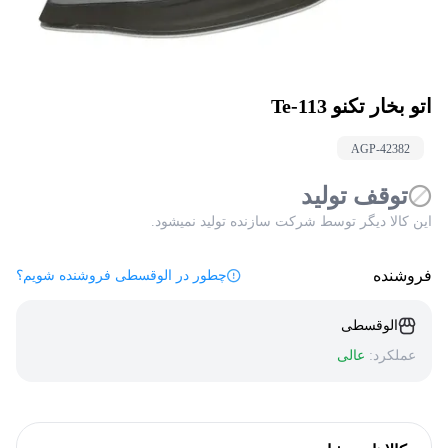
اتو بخار تکنو Te-113
AGP-
42382
توقف تولید
این کالا دیگر توسط شرکت سازنده تولید نمیشود.
فروشنده
چطور در الوقسطی فروشنده شویم؟
الوقسطی
عملکرد:
عالی