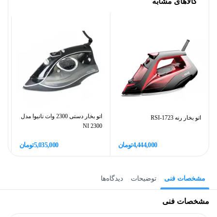
کالاهای مشابه
اتو بخار دستی 2300 وات نانیوا مدل
اتو بخار رنه RSI-1723
00
NI 2300
4,444,000
تومان
5,035,000
تومان
مشخصات فنی
توضیحات
دیدگاه‌ها
مشخصات فنی