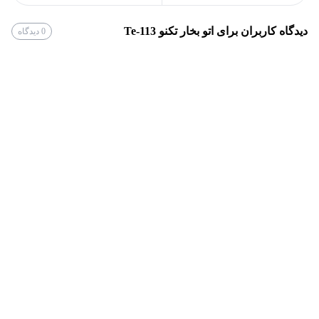
اذیت نخواهد کرد. این اتو دارای سیستم ضد رسوب بوده و هنگام
اتوکشیدن رسوب‌های اتو لباس‌های شما را لکه نمی‌کنند.
دیدگاه کاربران برای
اتو بخار تکنو Te-113
0
دیدگاه
سایر ویژگی‌های این مدل از اتو تکنو:
اتو بخار
کف سرامیکی
توان ۲۸۰۰ وات
قایلیت اتو کشی با بخار یا خشک
قایلیت تنظیم شدت بخار
قایلیت تنظیم دما جهت انواع پارچه
اسپری آب
سیستم Self Clean