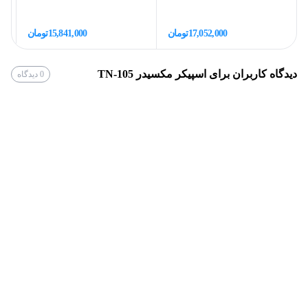
محتوای پیشنهادی
17,052,000
تومان
15,841,000
تومان
6 عدد
تعداد ساب‌ووفر
دیدگاه کاربران برای
اسپیکر مکسیدر TN-105
0
دیدگاه
همراه با میکرفون بیرونی
میکروفون
دارد
AUX
پورت USB,
پورت AUX,
پشتیبانی
بلوتوث,
سیستم کارئوکه
اسپیکر مکسیدر TN-103
350 وات
توان خروجی اسپیکر
ناموجود
اسپیکر مکسیدر مدل TN-103 محصولی با کیفیت دارای 38000
وات خروجی صدا. کارائوکه، رقص نورهای جذاب، پورت‌های
ورودی و قابلیت ا...