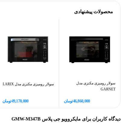
سایر مشخصات
محصولات پیشنهادی
عمق
امکانات آماده سازی غذا
سایر ویژگی‌ها
سولار رومیزی مکنزی مدل
سولار رومیزی مکنزی مدل LARIX
GARNET
46,860,000
تومان
49,170,000
تومان
دیدگاه کاربران برای
مایکروویو جی پلاس GMW-M347B