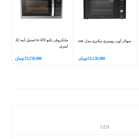
مایکروفر تکنو te-420 استیل آینه 42
سول
سولار آون رومیزی مکنزی مدل star
لیتری
XY
33,220,000
تومان
33,250,000
تومان
LED