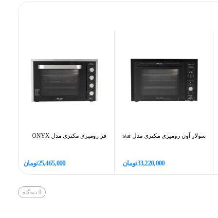
520 میلی‌متر
گریل
تایمر پخت پخت ترکیبی قفل کودک
سول
سولار آون رومیزی مکنزی مدل star
فر رومیزی مکنزی مدل ONYX
XY
33,220,000
تومان
25,465,000
تومان
0
دیدگاه