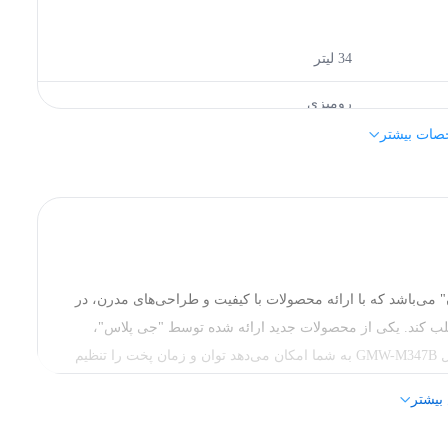
34 لیتر
رومیزی
صات بیشتر
جی پلاس (Gplus)
520 میلی‌متر
327 میلی‌متر
می‌باشد که با ارائه محصولات با کیفیت و طراحی‌های مدرن، در
جلب کند. یکی از محصولات جدید ارائه شده توسط "جی پلاس"،
مایکروویو مدل GMW-M347B می‌باشد. مایکروویو جی پلاس مدل GMW-M347B به شما امکان می‌دهد توان و زمان پخت را تنظیم
و زمان بهره‌مند شوید. همچنین، این مایکروویو دارای امکاناتی
15000 گرم
بیشتر
زی تنظیمات دلخواه می‌باشد.
مشکی