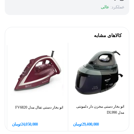
عملکرد:
عالی
کالاهای مشابه
اتو بخار دستی مخزن دار دلمونتی
اتو بخار دستی تفال مدل FV6820
ات
مدل DL990
29,400,000
تومان
24,050,000
تومان