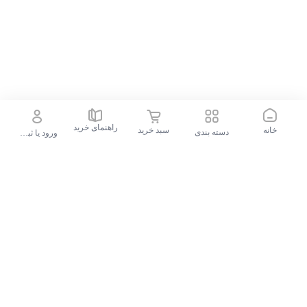
کلیک ساده انجام دهید تا این محصول کاربردی و سبک را در کمترین زمان
درب منزل تحویل بگیرید. اتوکشی راحت‌تر و بی‌لکه را همین امروز تجربه
کنید!
راهنمای خرید
خانه
سبد خرید
دسته بندی
ورود یا ثبت نام
جستجو در فروشگاه
جستجوهای محبوب
گوشی موبایل سامسونگ Galaxy S24 FE ظرفیت 256 گیگابایت و رم 8 گیگابایت - ویتنام
پیشنهادات الوقسطی