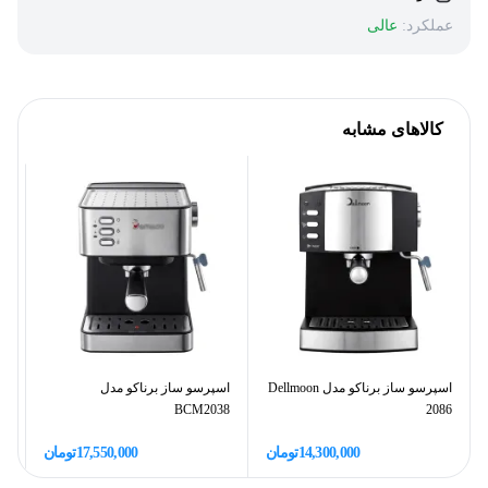
عملکرد:
عالی
کالاهای مشابه
اسپرسو ساز برناکو مدل Dellmoon
اسپرسو ساز برناکو مدل
اس
BCM2038
2086
14,300,000
تومان
17,550,000
تومان