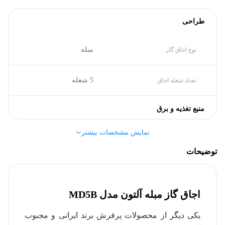
طراحی
مبله
نوع اجاق گاز
5 شعله
تعداد شعله اجاق
منبع تغذیه و برق
نمایش مشخصات بیشتر
A
گرید انرژی
توضیحات
مشخصات کلی
اجاق گاز مبله آلتون مدل MD5B
مبله
نوع اجاق گاز
یکی دیگر از محصولات پرفرش برند ایرانی و مجبوب
آلتون (Alton)
برند