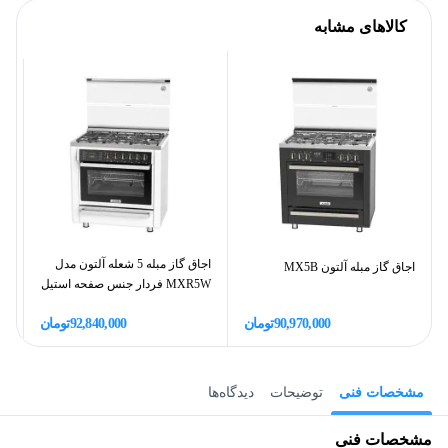
کالاهای مشابه
اجاق گاز مبله 5 شعله آلتون مدل
اجاق گاز مبله آلتون MX5B
اج
MXR5W فردار جنس صفحه استیل
90,970,000
تومان
92,840,000
تومان
مشخصات فنی
توضیحات
دیدگاه‌ها
مشخصات فنی