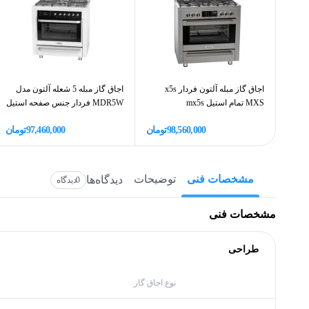
اجاق گاز مبله آلتون فردار x5s
اجاق گاز مبله 5 شعله آلتون مدل
MXS تمام استیل mx5s
MDR5W فردار جنس صفحه استیل
98,560,000
تومان
97,460,000
تومان
مشخصات فنی
توضیحات
دیدگاه‌ها
0
دیدگاه
مشخصات فنی
طراحی
نوع اجاق گاز