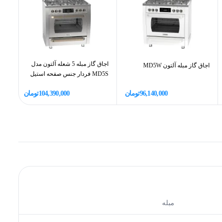
اجاق گاز مبله 5 شعله آلتون مدل
اجاق گاز مبله آلتون MD5W
اجاق
MD5S فردار جنس صفحه استیل
96,140,000
تومان
104,390,000
تومان
مبله