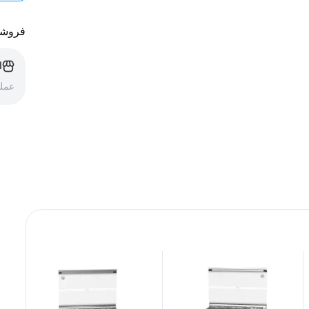
فروشن
ا
عملک